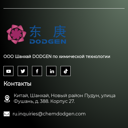
ООО Шанхай DODGEN по химической технологии





Контакты
Китай, Шанхай, Новый район Пудун, улица

Фушань, д. 388. Корпус 27.

ru.inquiries@chemdodgen.com