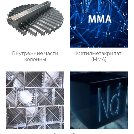
Внутренние части
Метилметакрилат
колонны
(MMA)