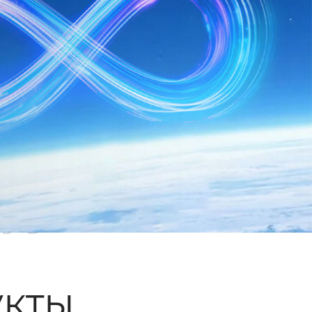
ые
кты