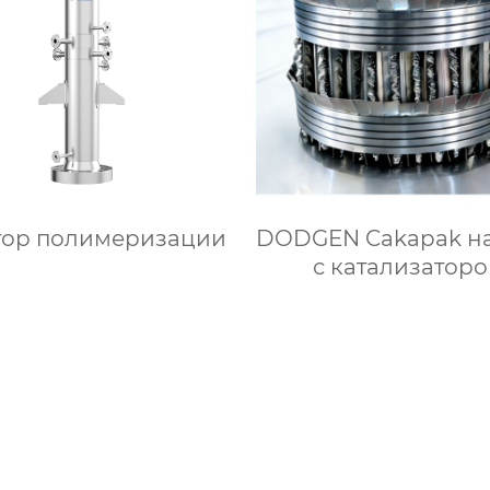
тор полимеризации
DODGEN Cakapak н
с катализатор