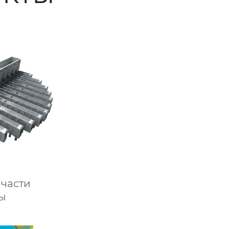
 части
ы