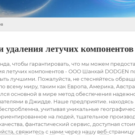
ов
и удаления летучих компонентов
нда, чтобы гарантировать, что мы можем предост
 летучих компонентов - ООО Шанхай DODGEN по х
быть лучшими. Пожалуйста, не стесняйтесь обраща
по всему миру, таким как Европа, Америка, Австра
лся основной в мире метод обеспечения надежной
пателями в Джидде. Наше предприятие. находяс
 беспроблемна, учитывая уникальные географичес
иентированное на людей, тщательное производс
ачества, фантастический сервис, доступная стоимо
йста, свяжитесь с нами через нашу веб-страницу