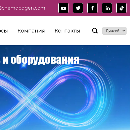
es@chemdodgen.com





рсы
Компания
Контакты
