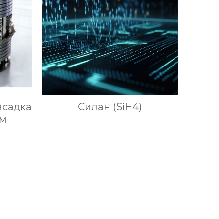
асадка
Силан (SiH4)
ом