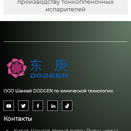
производству тонкопленочных
испарителей
ООО Шанхай DODGEN по химической технологии





Контакты
Китай, Шанхай, Новый район Пудун, улица