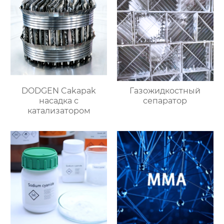
DODGEN Cakapak
Газожидкостный
насадка с
сепаратор
катализатором