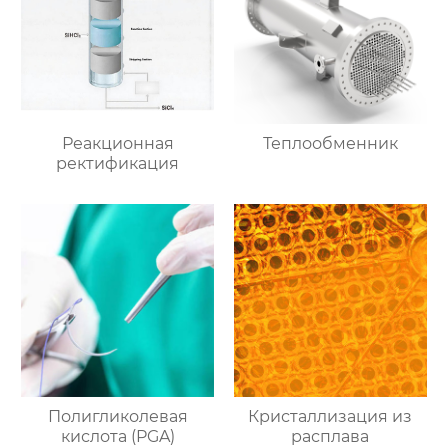
Реакционная
Теплообменник
ректификация
Полигликолевая
Кристаллизация из
кислота (PGA)
расплава