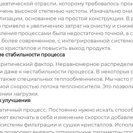
цевтической отрасли, которому требовалось про
 очень высокой степенью чистоты. Изначально он
ллизации
, основанное на простой конструкции. В
 привело к увеличению затрат на очистку и сниж
вления процессами была недостаточно точной, а
 более современное, с интегрированной системо
о кристаллов и повысить выход продукта.
ие стабильности процесса
 критический фактор. Неравномерное распредел
 даже к нестабильности процесса. В некоторых 
а также специальных теплообменников. Мы часто
ой скоростью потока теплоносителя. Это позвол
ении нагрузки.
к улучшения
татичный процесс. Постоянно нужно искать спосо
ожет включать в себя изменение скорости добавл
системы фильтрации и сушки кристаллов. Испол
в позволяет выявить оптимальные параметры пр