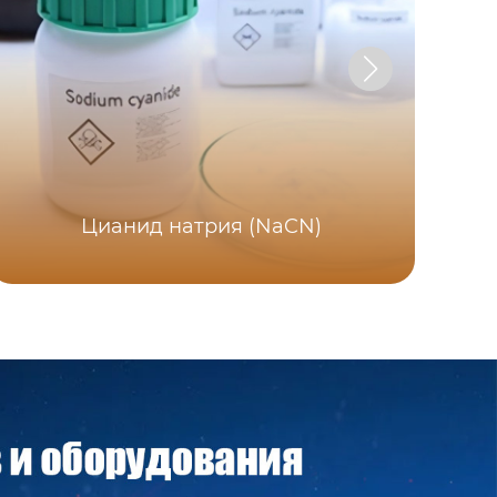
Цианид натрия (NaCN)