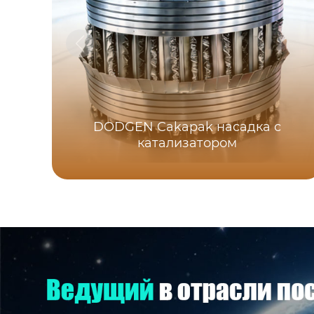
DODGEN Cakapak насадка с
катализатором