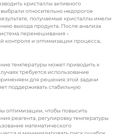
изводить кристаллы активного
и выбрали относительно недорогое
 результате, получаемые кристаллы имели
ению выхода продукта. После анализа
 система перемешивания –
й контроля и оптимизации процесса,
ение температуры может приводить к
случаях требуется использование
 применяем для решения этой задачи
яет поддерживать стабильную
бы оптимизации, чтобы повысить
ения реагента, регулировку температуры
ьзование математического
оцесса и минимизировать риск ошибок.