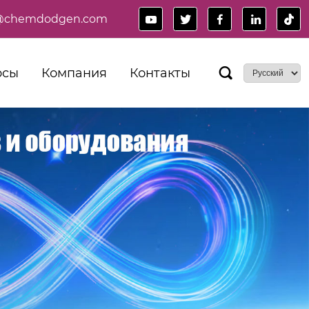
es@chemdodgen.com





рсы
Компания
Контакты
