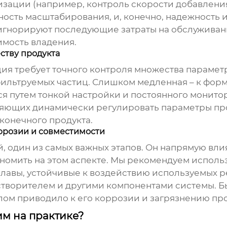
зации (например, контроль скорости добавлени
сть масштабирования, и, конечно, надежность и
 игнорируют последующие затраты на обслуживан
имость владения.
ству продукта
ия требует точного контроля множества парамет
фильтруемых частиц. Слишком медленная – к фор
тся путем тонкой настройки и постоянного монито
яющих динамически регулировать параметры про
 конечного продукта.
ррозии и совместимости
й, один из самых важных этапов. Он напрямую вли
кономить на этом аспекте. Мы рекомендуем испол
авы, устойчивые к воздействию используемых ре
створителем и другими компонентами системы. Б
лом приводило к его коррозии и загрязнению про
им на практике?