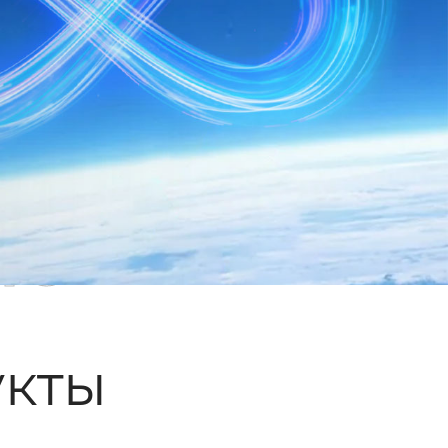
ые
кты