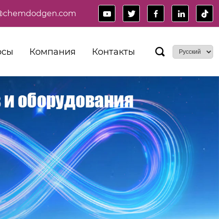
es@chemdodgen.com





рсы
Компания
Контакты
