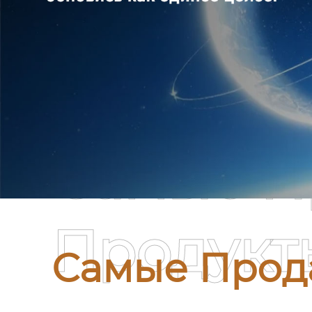
Самые П
Продукт
Самые Прод