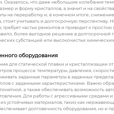
и. Оказалось, что даже небольшие колебания те
мер и форму кристаллов, а значит и на свойства 
ты на переработку и, в конечном итоге, снижени
, стоит учитывать и долгосрочную перспективу. 
, требует частых ремонтов и приводит к простою
авило, более выгодное решение в долгосрочной п
еских субстанций или высокочистых химических 
.
енного оборудования
ние для статической плавки
и кристаллизации от
етров процесса: температуры, давления, скорос
ивать заданные параметры в заданных пределах 
ллов с заданными характеристиками. Важно обра
понятной, а также обеспечивать возможность ав
отовления. Для работы с агрессивными средами 
из устойчивых материалов, таких как нержавеющ
 обеспечивает долговечность оборудования, но и 