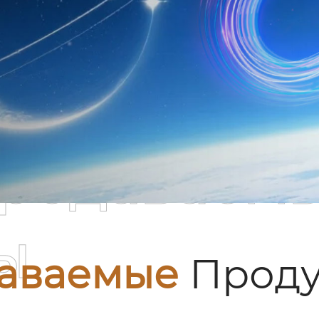
родаваем
ы
аваемые
Проду