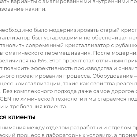
ать варианты с эмалированными внутренними пов
азование накипи.
м необходимо было модернизировать старый крис
таллизатор был устаревшим и не обеспечивал не
становить современный кристаллизатор с рубашк
 автоматического перемешивания. После модерниз
величился на 15%. Этот проект стал отличным пр
 повысить эффективность производства и снизит
льного проектирования процесса. Оборудование 
цесс кристаллизации, такие как свойства реагент
. Без комплексного подхода даже самое дорогое
GEN по химической технологии мы стараемся по
и и требования клиента.
ся клиенты
онимания между отделом разработки и отделом п
кий процесс в лабораторных условиях, а произв