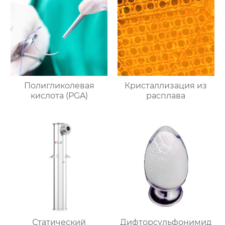
Полигликолевая
Кристаллизация из
кислота (PGA)
расплава
Статический
Дифторсульфонимид