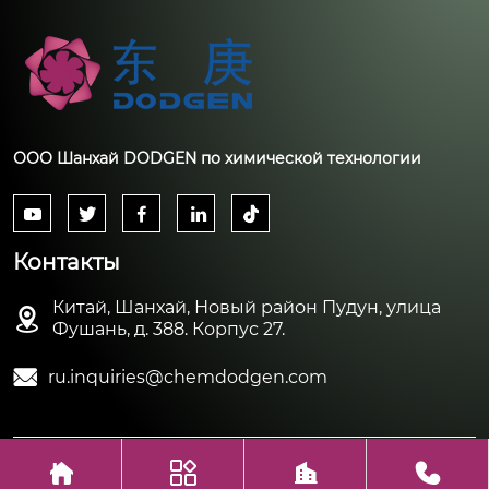
ООО Шанхай DODGEN по химической технологии





Контакты
Китай, Шанхай, Новый район Пудун, улица

Фушань, д. 388. Корпус 27.

ru.inquiries@chemdodgen.com




Авторское право©ООО Шанхай DODGEN по химической