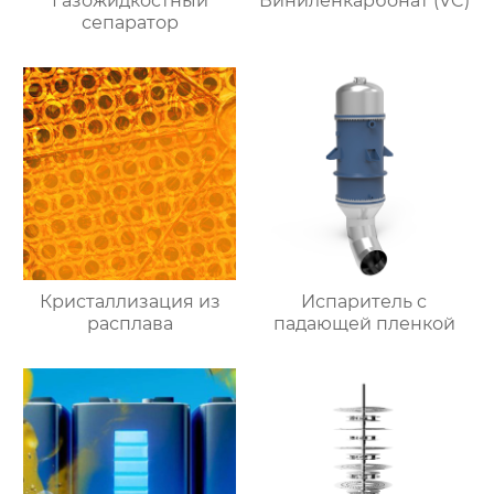
Газожидкостный
Виниленкарбонат (VC)
сепаратор
Кристаллизация из
Испаритель c
расплава
падающей пленкой