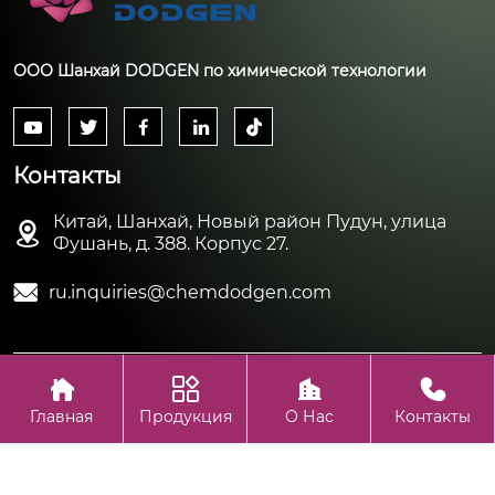
ООО Шанхай DODGEN по химической технологии





Контакты
Китай, Шанхай, Новый район Пудун, улица

Фушань, д. 388. Корпус 27.

ru.inquiries@chemdodgen.com




Авторское право©ООО Шанхай DODGEN по химической
технологии
Главная
Продукция
О Нас
Контакты