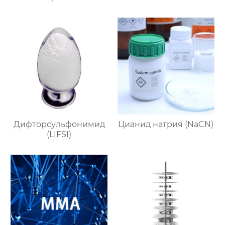
Дифторсульфонимид
Цианид натрия (NaCN)
(LIFSI)