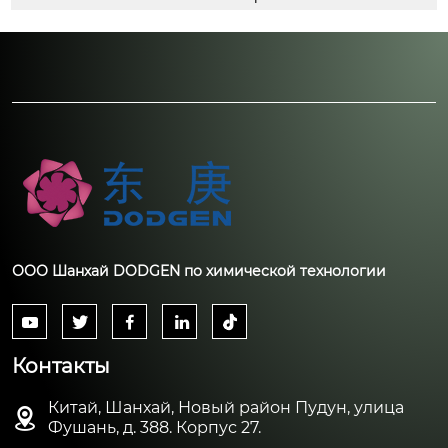
ООО Шанхай DODGEN по химической технологии





Контакты
Китай, Шанхай, Новый район Пудун, улица

Фушань, д. 388. Корпус 27.