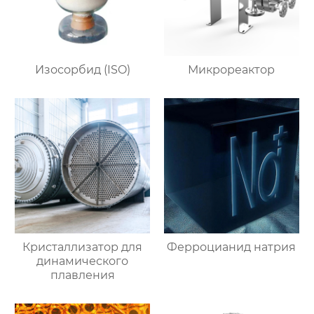
Изосорбид (ISO)
Микрореактор
Кристаллизатор для
Ферроцианид натрия
динамического
плавления