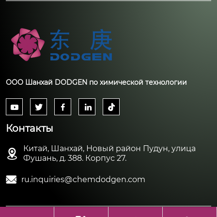
ООО Шанхай DODGEN по химической технологии





Контакты
Китай, Шанхай, Новый район Пудун, улица

Фушань, д. 388. Корпус 27.

ru.inquiries@chemdodgen.com