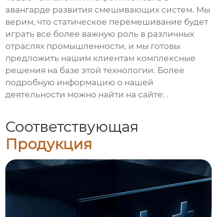
авангарде развития смешивающих систем. Мы
верим, что
статическое перемешивание
будет
играть все более важную роль в различных
отраслях промышленности, и мы готовы
предложить нашим клиентам комплексные
решения на базе этой технологии. Более
подробную информацию о нашей
деятельности можно найти на сайте:
.
Соответствующая
Продукция