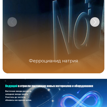
Ферроцианид натрия