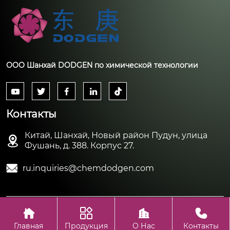
ООО Шанхай DODGEN по химической технологии





Контакты
Китай, Шанхай, Новый район Пудун, улица

Фушань, д. 388. Корпус 27.

ru.inquiries@chemdodgen.com




Авторское право©ООО Шанхай DODGEN по химической
технологии
Главная
Продукция
О Нас
Контакты