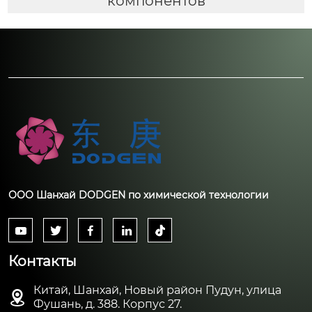
компонентов
ООО Шанхай DODGEN по химической технологии





Контакты
Китай, Шанхай, Новый район Пудун, улица

Фушань, д. 388. Корпус 27.