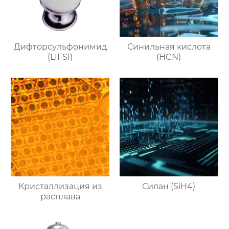
Дифторсульфонимид
Синильная кислота
(LIFSI)
(HCN)
Кристаллизация из
Силан (SiH4)
расплава