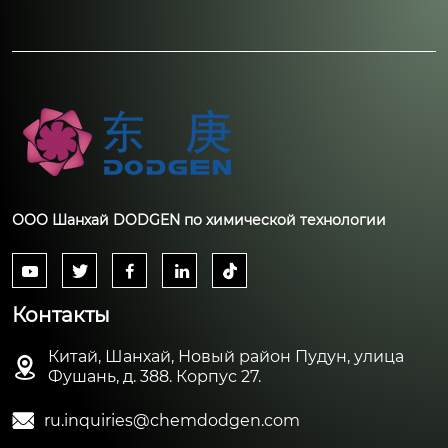
ООО Шанхай DODGEN по химической технологии





Контакты
Китай, Шанхай, Новый район Пудун, улица

Фушань, д. 388. Корпус 27.

ru.inquiries@chemdodgen.com