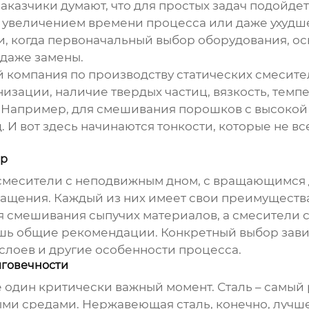
заказчики думают, что для простых задач подойдет
 увеличением времени процесса или даже ухудш
и, когда первоначальный выбор оборудования, ос
даже замены.
 компания по производству статических смесит
низации, наличие твердых частиц, вязкость, темп
 Например, для смешивания порошков с высокой
. И вот здесь начинаются тонкости, которые не в
ор
смесители с неподвижным дном, с вращающимся д
ащения. Каждый из них имеет свои преимущества
 смешивания сыпучих материалов, а смесители с
лишь общие рекомендации. Конкретный выбор зави
слоев и другие особенности процесса.
лговечности
 один критически важный момент. Сталь – самый 
ыми средами. Нержавеющая сталь, конечно, лучше