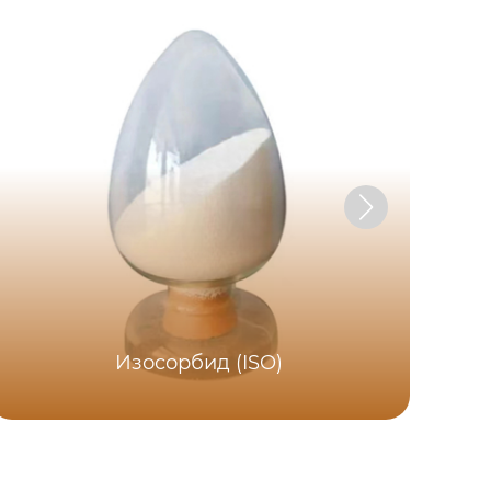
Изосорбид (ISO)