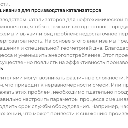
сти.
шивания для производства катализаторов
изводством катализаторов для нефтехимической
онентов, чтобы повысить выход готового продук
схемы и выявили ряд проблем: недостаточное п
ергозатратность. На основе этого анализа мы пр
ащения и специальной геометрией дна. Благодар
есса и уменьшить энергопотребление. Этот проек
ущественно повлиять на эффективность произво
ть
сителями могут возникать различные сложности.
, что приводит к неравномерности смеси. Или п
бежать этих проблем, необходимо тщательно прод
авильно настроить параметры процесса смешива
одлить срок службы оборудования. Например, ча
ложений, что может привести к снижению произв