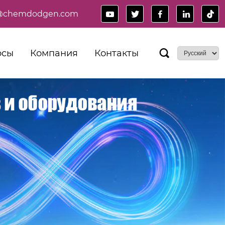
es@chemdodgen.com





рсы
Компания
Контакты
