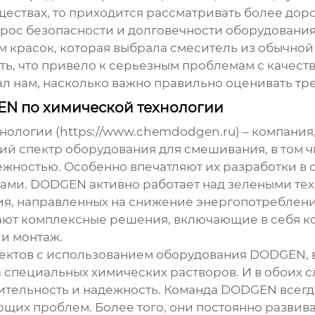
ествах, то приходится рассматривать более дорог
вопрос безопасности и долговечности оборудован
красок, которая выбрала смеситель из обычной 
ть, что привело к серьезным проблемам с качес
ал нам, насколько важно правильно оценивать тр
N по химической технологии
логии (https://www.chemdodgen.ru) – компания
й спектр оборудования для смешивания, в том ч
жностью. Особенно впечатляют их разработки в 
дами. DODGEN активно работает над
зелеными те
я, направленных на снижение энергопотреблени
ают комплексные решения, включающие в себя к
и монтаж.
ктов с использованием оборудования DODGEN, в
специальных химических растворов. И в обоих с
ельность и надежность. Команда DODGEN всегда
их проблем. Более того, они постоянно развива