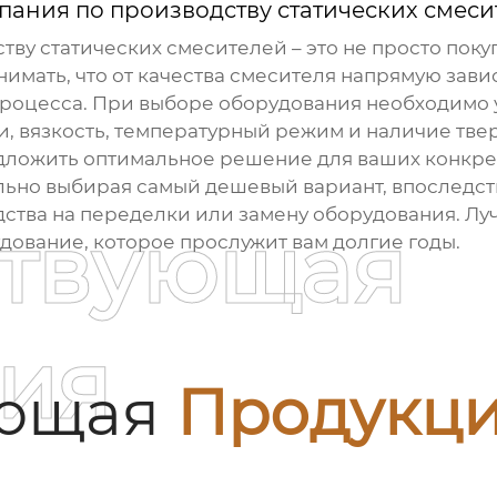
пания по производству статических смеси
тву статических смесителей
– это не просто поку
имать, что от качества смесителя напрямую завис
процесса. При выборе оборудования необходимо у
, вязкость, температурный режим и наличие твер
дложить оптимальное решение для ваших конкрет
ально выбирая самый дешевый вариант, впоследст
ства на переделки или замену оборудования. Луч
ствующая
дование, которое прослужит вам долгие годы.
ия
ующая
Продукц