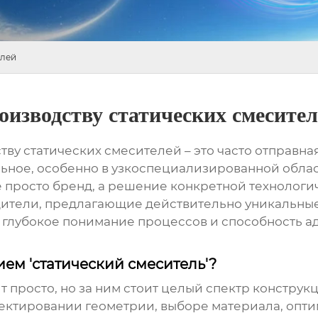
елей
изводству статических смесите
тву статических смесителей
– это часто отправная
льное, особенно в узкоспециализированной облас
 просто бренд, а решение конкретной технологич
ители, предлагающие действительно уникальные 
 а глубокое понимание процессов и способность 
ем 'статический смеситель'?
ит просто, но за ним стоит целый спектр констру
оектировании геометрии, выборе материала, опт