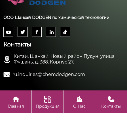
ООО Шанхай DODGEN по химической технологии





Контакты
Китай, Шанхай, Новый район Пудун, улица

Фушань, д. 388. Корпус 27.

ru.inquiries@chemdodgen.com




Авторское право©ООО Шанхай DODGEN по химической
технологии
Главная
Продукция
О Нас
Контакты