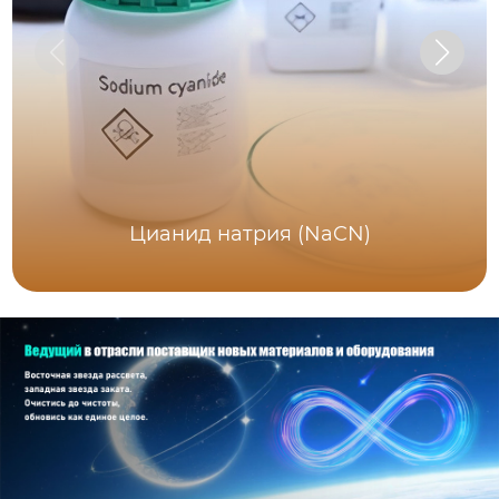
Цианид натрия (NaCN)