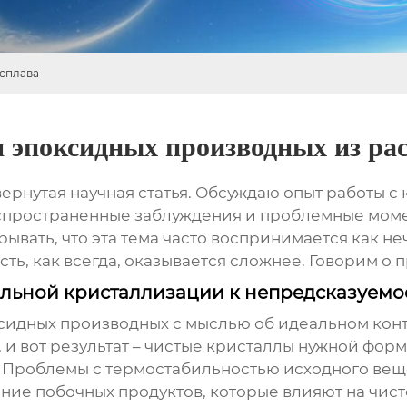
асплава
 эпоксидных производных из ра
вернутая научная статья. Обсуждаю опыт работы с
аспространенные заблуждения и проблемные моме
ывать, что эта тема часто воспринимается как не
ь, как всегда, оказывается сложнее. Говорим о пр
альной кристаллизации к непредсказуемо
сидных производных
с мыслью об идеальном конт
 вот результат – чистые кристаллы нужной формы
. Проблемы с термостабильностью исходного ве
ие побочных продуктов, которые влияют на чисто