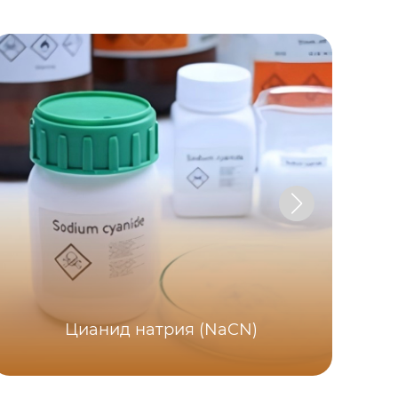
Цианид натрия (NaCN)