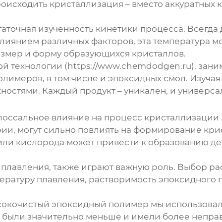
роисходить кристаллизация – вместо аккуратных
статочная изученность кинетики процесса. Всегда
влиянием различных факторов, эта температура м
азмер и форму образующихся кристаллов.
 технологии (https://www.chemdodgen.ru), зани
олимеров, в том числе и эпоксидных смол. Изуча
ностями. Каждый продукт – уникален, и универса
олоссальное влияние на процесс
кристаллизации
рии, могут сильно повлиять на формирование кри
или кислорода может привести к образованию деф
 плавления, также играют важную роль. Выбор р
пературу плавления, растворимость эпоксидного п
окочистый эпоксидный полимер мы использовали 
е были значительно меньше и имели более непра