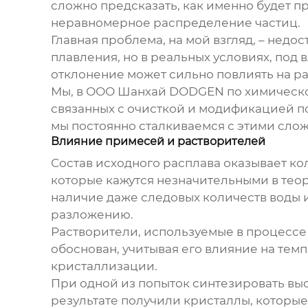
сложно предсказать, как именно будет п
неравномерное распределение частиц.
Главная проблема, на мой взгляд, – недо
плавления, но в реальных условиях, под 
отклонение может сильно повлиять на р
Мы, в ООО Шанхай DODGEN по химической
связанных с очисткой и модификацией п
мы постоянно сталкиваемся с этими слож
Влияние примесей и растворителей
Состав исходного расплава оказывает к
которые кажутся незначительными в тео
наличие даже следовых количеств воды 
разложению.
Растворители, используемые в процессе
обоснован, учитывая его влияние на тем
кристаллизации.
При одной из попыток синтезировать выс
результате получили кристаллы, которы