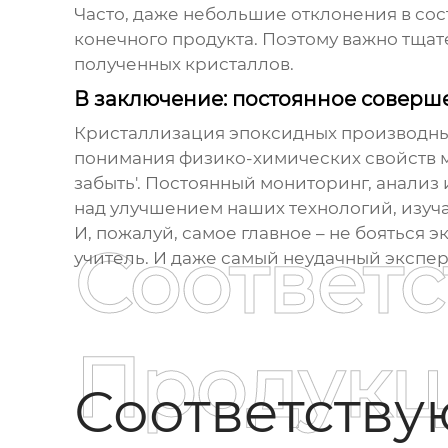
Часто, даже небольшие отклонения в сос
конечного продукта. Поэтому важно тщат
полученных кристаллов.
В заключение: постоянное соверш
Кристаллизация эпоксидных производны
понимания физико-химических свойств ма
забыть'. Постоянный мониторинг, анализ
над улучшением наших технологий, изуч
И, пожалуй, самое главное – не бояться 
Соответ
учитель. И даже самый неудачный экспе
Продукц
Соответств