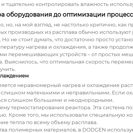
и тщательно контролировать влажность использ
ора оборудования до оптимизации процес
о, но, на мой взгляд, не настолько критично, ка
ых производных из расплава
обычно используют 
Но не стоит думать, что достаточно просто устан
пературу нагрева и охлаждения, а также продол
и перемешивающих устройств – от простых меша
. Выяснилось, что оптимальная скорость перемеш
учить.
хлаждением
яется неравномерный нагрев и охлаждение расп
ся слишком маленькими и неправильными. Если 
ться слишком большими и неоднородными.
тему термостатирования реактора. Эта система п
тью. Кроме того, мы использовали специальную к
е тепла по всему объему расплава.
ства полимерных материалов, в DODGEN использ