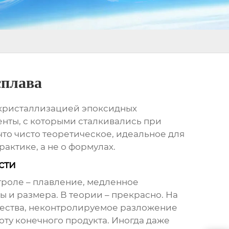
сплава
кристаллизацией эпоксидных
нты, с которыми сталкивались при
что чисто теоретическое, идеальное для
актике, а не о формулах.
сти
роле – плавление, медленное
 и размера. В теории – прекрасно. На
щества, неконтролируемое разложение
ту конечного продукта. Иногда даже