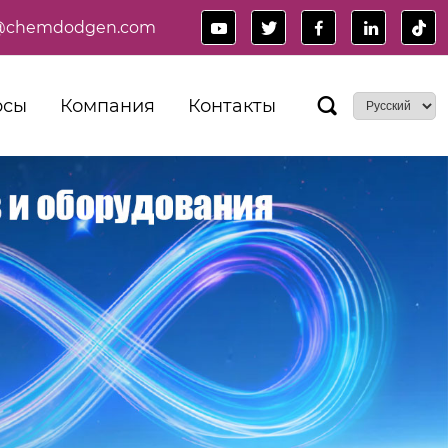
es@chemdodgen.com





рсы
Компания
Контакты
