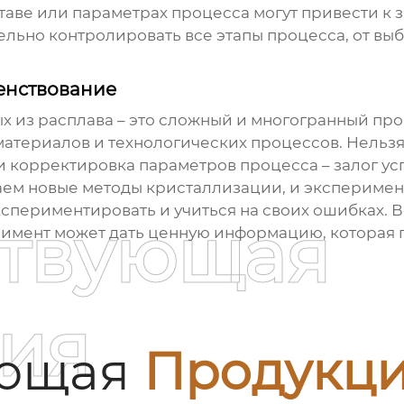
таве или параметрах процесса могут привести к
ельно контролировать все этапы процесса, от вы
енствование
х из расплава
– это сложный и многогранный про
териалов и технологических процессов. Нельзя с
 и корректировка параметров процесса – залог у
аем новые методы кристаллизации, и экспериме
экспериментировать и учиться на своих ошибках. В
ствующая
римент может дать ценную информацию, которая 
ия
ующая
Продукц