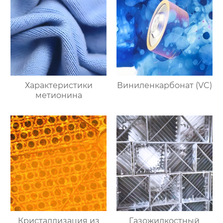
Характеристики
Виниленкарбонат (VC)
метионина
Кристаллизация из
Газожидкостный