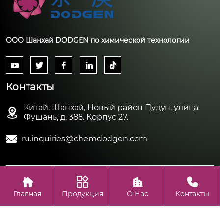
ООО Шанхай DODGEN по химической технологии





Контакты
Китай, Шанхай, Новый район Пудун, улица

Фушань, д. 388. Корпус 27.

ru.inquiries@chemdodgen.com




Авторское право©ООО Шанхай DODGEN по химической
технологии
Главная
Продукция
О Нас
Контакты