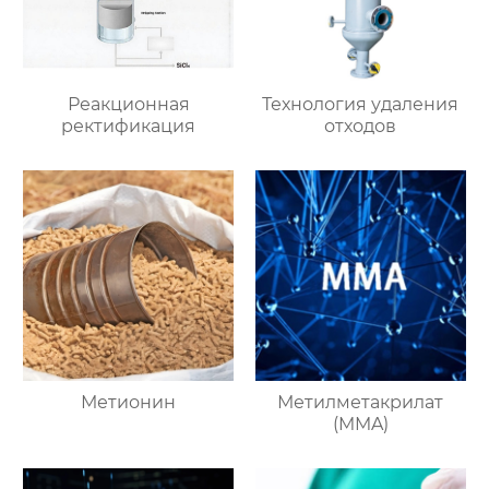
Реакционная
Технология удаления
ректификация
отходов
Метионин
Метилметакрилат
(MMA)