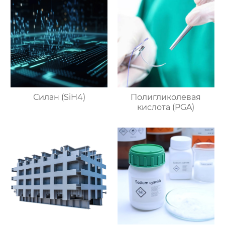
Силан (SiH4)
Полигликолевая
кислота (PGA)