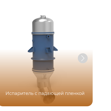
Испаритель c падающей пленкой