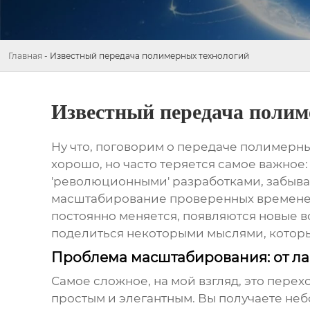
Главная
-
Известный передача полимерных технологий
Известный передача полим
Ну что, поговорим о
передаче полимерны
хорошо, но часто теряется самое важное:
'революционными' разработками, забывая 
масштабирование проверенных временем р
постоянно меняется, появляются новые во
поделиться некоторыми мыслями, которые
Проблема масштабирования: от ла
Самое сложное, на мой взгляд, это пере
простым и элегантным. Вы получаете неб