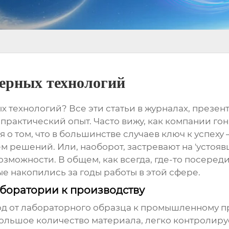
ерных технологий
х технологий
? Все эти статьи в журналах, презен
 практический опыт. Часто вижу, как компании го
о том, что в большинстве случаев ключ к успеху 
ешений. Или, наоборот, застревают на 'устоявши
зможности. В общем, как всегда, где-то посеред
 накопились за годы работы в этой сфере.
боратории к производству
ход от лабораторного образца к промышленному п
ольшое количество материала, легко контролируе