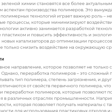
 зеленой химии становятся все более актуальным
 аспектам производства полимеров. Это вынужда
 полимерных технологий
играет важную роль – н
вые процессы, которые минимизируют воздейств
ологии активно занимается разработкой технол
ие пластиком и повысить эффективность и эколо
и новых катализаторов до оптимизации процессо
е только снизить воздействие на окружающую сре
ти
ное направление, которое позволяет не только с
 Однако, переработка полимеров – это сложный
ывать тип полимера, степень загрязнения, и дру
отличаются от свойств первичного полимера, что
и переработки полимеров, которые позволяют п
я в различных отраслях промышленности. Напри
сти, которая позволяет получать материалы с т
ности для использования пластиковых отходов и