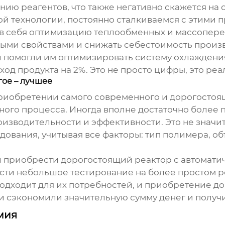
ю реагентов, что также негативно скажется на 
 технологии, постоянно сталкиваемся с этими 
в себя оптимизацию теплообменных и массопере
ыми свойствами и снижать себестоимость произв
 помогли им оптимизировать систему охлаждения
од продукта на 2%. Это не просто цифры, это реа
гое – лучшее
риобретении самого современного и дорогостоящ
тного процесса. Иногда вполне достаточно более 
зводительности и эффективности. Это не значит,
дования, учитывая все факторы: тип полимера, об
л приобрести дорогостоящий реактор с автомати
сти небольшое тестирование на более простом ре
подходит для их потребностей, и приобретение 
они сэкономили значительную сумму денег и полу
мия