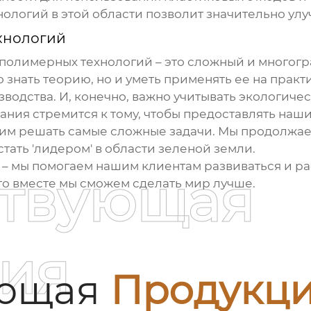
нологий
в этой области позволит значительно ул
хнологий
 полимерных технологий
– это сложный и многогр
о знать теорию, но и уметь применять ее на практ
водства. И, конечно, важно учитывать экологичес
пания стремится к тому, чтобы предоставлять на
им решать самые сложные задачи. Мы продолжаем
тать 'лидером' в области зеленой земли.
– мы помогаем нашим клиентам развиваться и ра
ствующая
то вместе мы сможем сделать мир лучше.
ия
ующая
Продукц