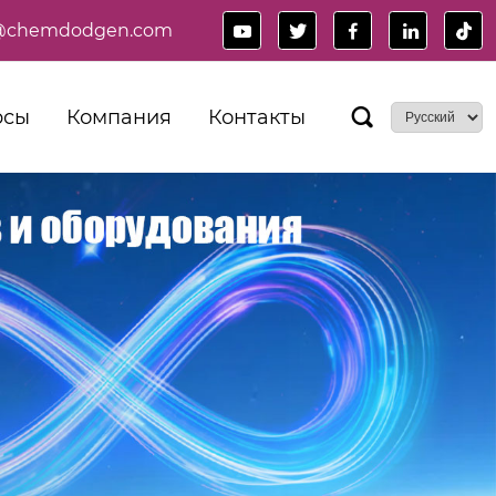
es@chemdodgen.com





рсы
Компания
Контакты
