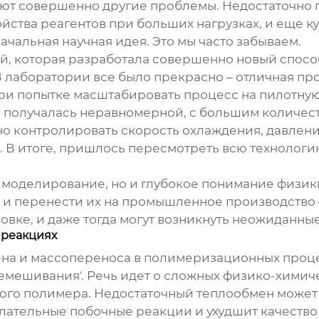
кают совершенно другие проблемы. Недостаточно 
ства реагентов при больших нагрузках, и еще куч
ачальная научная идея. Это мы часто забываем.
й, которая разработала совершенно новый спос
лаборатории все было прекрасно – отличная про
ри попытке масштабировать процесс на пилотную
получалась неравномерной, с большим количеств
о контролировать скорость охлаждения, давление
. В итоге, пришлось пересмотреть всю технологи
 моделирование, но и глубокое понимание физики
 и перенести их на промышленное производство 
овке, и даже тогда могут возникнуть неожиданны
 реакциях
на и массопереноса в полимеризационных процес
ремешивания'. Речь идет о сложных физико-хими
емого полимера. Недостаточный теплообмен може
желательные побочные реакции и ухудшит качеств