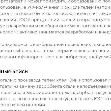
ергозатрат и может приводить к образованию поб
ользование УФ-излучения и окислителей (наприм
етод, но может быть менее эффективен для некот
ления ЛОС в присутствии катализатора при уме
ует разработки и подбора оптимального катализа
хнологии
активно занимается разработкой и внед
 сталкиваемся с комбинацией нескольких технол
стки выбросов, а затем – термическое окислени
 многих факторов – состава выбросов, требуемой
чные кейсы
отали с производителем клея. Они использовали
атраты на замену адсорбента стали неподъемными
 доля сложных эфиров, которые адсорбент не уд
оторая позволила не только удалить все ЛОС, но 
ов в нашей истории.