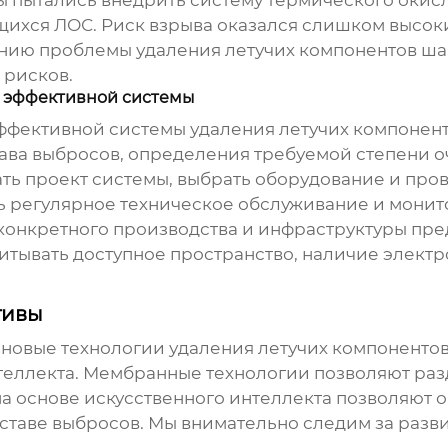
ы пытались внедрить систему термического окисл
хся ЛОС. Риск взрыва оказался слишком высоки
шению проблемы
удаления летучих компонентов
шаб
 рисков.
 эффективной системы
эффективной системы
удаления летучих компонен
тава выбросов, определения требуемой степени 
ать проект системы, выбрать оборудование и пр
ь регулярное техническое обслуживание и монит
конкретного производства и инфраструктуры пре
тывать доступное пространство, наличие электр
тивы
 новые технологии
удаления летучих компоненто
теллекта. Мембранные технологии позволяют разд
 на основе искусственного интеллекта позволяют
ставе выбросов. Мы внимательно следим за разв