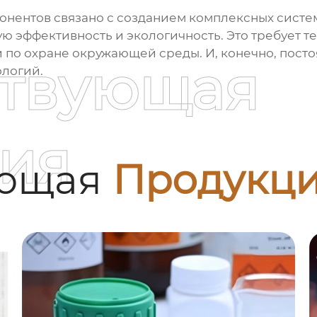
понентов
связано с созданием комплексных систем
 эффективность и экологичность. Это требует т
по охране окружающей среды. И, конечно, посто
ствующая
логий.
ия
ующая
Продукц