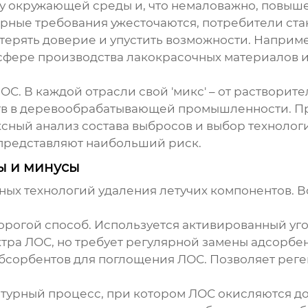
ту окружающей среды и, что немаловажно, повыш
орные требования ужесточаются, потребители ста
терять доверие и упустить возможности. Наприме
сфере производства лакокрасочных материалов и
. В каждой отрасли свой 'микс' – от растворите
тв в деревообрабатывающей промышленности. Пр
ксный анализ состава выбросов и выбор технолог
 представляют наибольший риск.
ы и минусы
вных технологий
удаления летучих компонентов
. 
рогой способ. Используется активированный уго
тра ЛОС, но требует регулярной замены адсорбен
сорбентов для поглощения ЛОС. Позволяет регене
урный процесс, при котором ЛОС окисляются до у