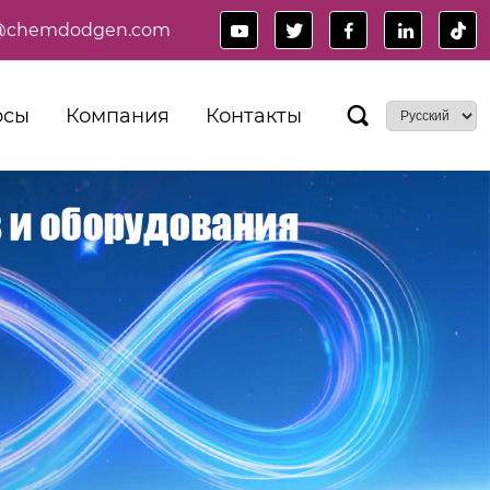
es@chemdodgen.com





рсы
Компания
Контакты
