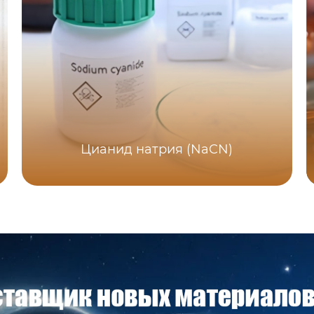
Цианид натрия (NaCN)