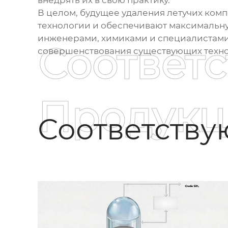
внедрять их в свою практику.
В целом, будущее
удаления летучих ком
технологии и обеспечивают максимальную
инженерами, химиками и специалистами 
Соответ
совершенствования существующих техно
Продукц
Соответств