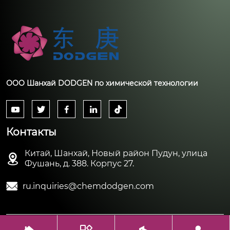
ООО Шанхай DODGEN по химической технологии





Контакты
Китай, Шанхай, Новый район Пудун, улица

Фушань, д. 388. Корпус 27.

ru.inquiries@chemdodgen.com
Авторское право©ООО Шанхай DODGEN по химической