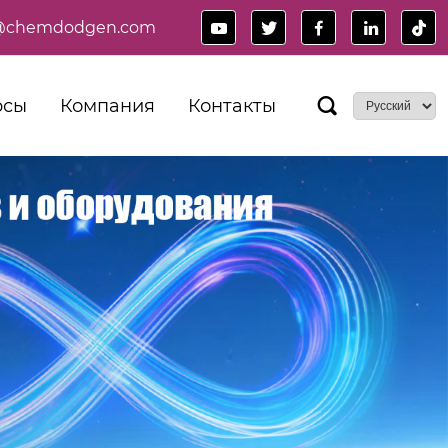
es@chemdodgen.com





рсы
Компания
Контакты
