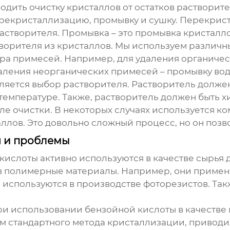
дить очистку кристаллов от остатков растворите
ерекристаллизацию, промывку и сушку. Перекрист
астворителя. Промывка – это промывка кристалло
творителя из кристаллов. Мы используем различн
ера примесей. Например, для удаления органиче
даления неорганических примесей – промывку вод
ляется выбор растворителя. Растворитель долже
 температуре. Также, растворитель должен быть
сле очистки. В некоторых случаях используется 
лов. Это довольно сложный процесс, но он позво
 и проблемы
 кислоты
активно используются в качестве сырья 
и в полимерные материалы. Например, они примен
используются в производстве фоторезистов. Такж
ри использовании
бензойной кислоты
в качестве
м стандартного метода кристаллизации, привод