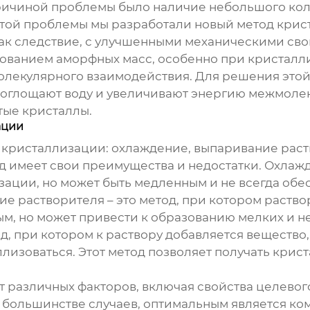
причиной проблемы было наличие небольшого кол
той проблемы мы разработали новый метод крист
 как следствие, с улучшенными механическими св
зованием аморфных масс, особенно при кристалл
олекулярного взаимодействия. Для решения это
поглощают воду и увеличивают энергию межмолек
тые кристаллы.
ации
 кристаллизации: охлаждение, выпаривание раст
д имеет свои преимущества и недостатки. Охлаж
зации, но может быть медленным и не всегда об
 растворителя – это метод, при котором раствор
рым, но может привести к образованию мелких и 
д, при котором к раствору добавляется вещество
ллизоваться. Этот метод позволяет получать крист
 различных факторов, включая свойства целевого
В большинстве случаев, оптимальным является к