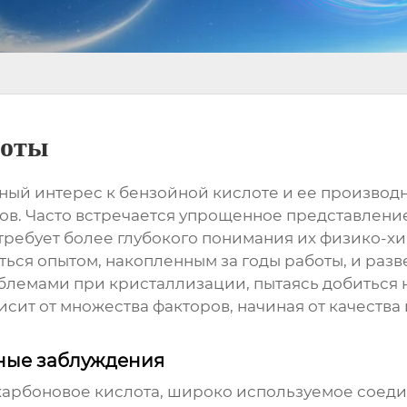
лоты
ный интерес к
бензойной кислоте
и ее производн
. Часто встречается упрощенное представление о
требует более глубокого понимания их физико-хи
ться опытом, накопленным за годы работы, и разв
облемами при кристаллизации, пытаясь добиться н
ависит от множества факторов, начиная от качеств
ные заблуждения
карбоновое кислота, широко используемое соеди