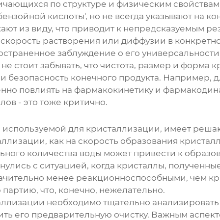
чающихся по структуре и физическим свойствам. 
х бензойной кислоты', но не всегда указывают на
кают из виду, что приводит к непредсказуемым ре
 скорость растворения или диффузии в конкретно
остраненное заблуждение о его универсальности.
не стоит забывать, что чистота, размер и форма 
и безопасность конечного продукта. Например, 
нно повлиять на фармакокинетику и фармакодинам
лов - это тоже критично.
, используемой для кристаллизации, имеет реш
лизации, как на скорость образования кристаллов
ьного количества воды может привести к образ
улись с ситуацией, когда кристаллы, полученны
чительно менее реакционноспособными, чем кри
партию, что, конечно, нежелательно.
аллизации необходимо тщательно анализировать
ть его предварительную очистку. Важным аспекто