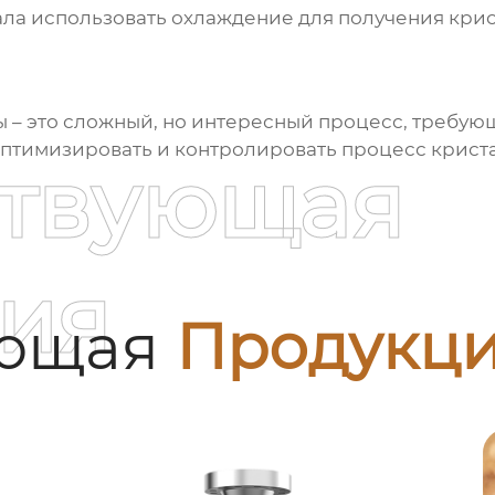
ла использовать охлаждение для получения крис
ы
– это сложный, но интересный процесс, требую
оптимизировать и контролировать процесс крист
ствующая
ия
ующая
Продукц