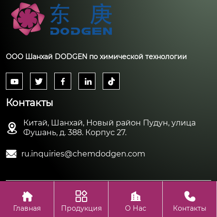
ООО Шанхай DODGEN по химической технологии





Контакты
Китай, Шанхай, Новый район Пудун, улица

Фушань, д. 388. Корпус 27.

ru.inquiries@chemdodgen.com




Авторское право©ООО Шанхай DODGEN по химической
технологии
Главная
Продукция
О Нас
Контакты