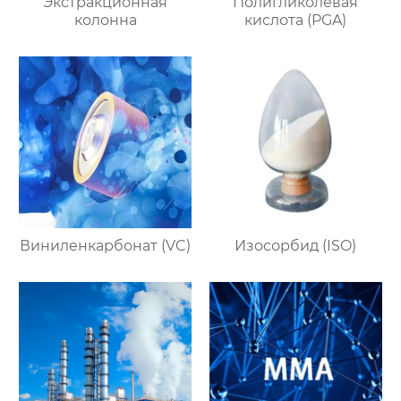
Экстракционная
Полигликолевая
колонна
кислота (PGA)
Виниленкарбонат (VC)
Изосорбид (ISO)