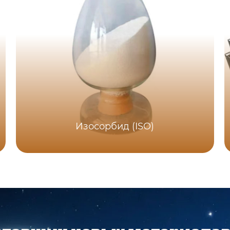
Изосорбид (ISO)