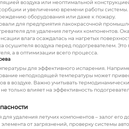
уляцией воздуха или неоптимальной конструкци
орбции и увеличению времени работы системы. 
вреждению оборудования или даже к пожару.
зовали для предприятия лакокрасочной промышл
гревателя для удаления летучих компонентов
. Ок
нсации влага осаждалась на нагретых поверхност
а осушителя воздуха перед подогревателем. Это 
еля, а в оптимизации всего процесса.
рева
мпературы для эффективного испарения. Например
льзование неподходящей температуры может прив
в в воздухе. Важно учитывать термодинамически
о не только влияет на эффективность
подогревател
опасности
 для удаления летучих компонентов
– залог его 
о элемента от загрязнений, проверку системы авт