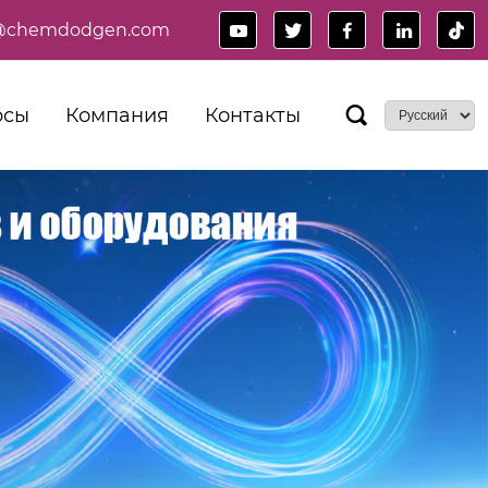
es@chemdodgen.com





рсы
Компания
Контакты
