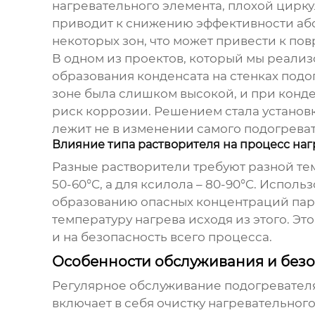
нагревательного элемента, плохой цирк
приводит к снижению эффективности абс
некоторых зон, что может привести к по
В одном из проектов, который мы реали
образования конденсата на стенках
подо
зоне была слишком высокой, и при конде
риск коррозии. Решением стала установк
лежит не в изменении самого подогреват
Влияние типа растворителя на процесс наг
Разные растворители требуют разной те
50-60°C, а для ксилола – 80-90°C. Испо
образованию опасных концентраций паро
температуру нагрева исходя из этого. Эт
и на безопасность всего процесса.
Особенности обслуживания и без
Регулярное обслуживание
подогревателя
включает в себя очистку нагревательног