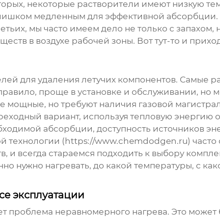
торых, некоторые растворители имеют низкую те
слишком медленным для эффективной абсорбции.
етьих, мы часто имеем дело не только с запахом
еств в воздухе рабочей зоны. Вот тут-то и при
лей для удаления летучих компонентов
. Самые р
 правило, проще в установке и обслуживании, но 
ее мощные, но требуют наличия газовой магистра
ереходный вариант, используя тепловую энергию о
бходимой абсорбции, доступность источников эн
технологии (https://www.chemdodgen.ru) часто 
, и всегда стараемся подходить к выбору комплек
нно нужно нагревать, до какой температуры, с как
се эксплуатации
кает проблема неравномерного нагрева. Это может