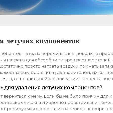
ия летучих компонентов
мпонентов
– это, на первый взгляд, довольно прост
мы нагрева для абсорбции паров растворителей –
достаточно просто нагреть воздух и поймать запах
ножества факторов: типа растворителей, их конце
онечно, от правильной организации процесса аб
ь для удаления летучих компонентов?
ит вернуться к нему. Если бы не было причин для
росто закрыли окна и хорошо проветривали помещ
контролируемая скорость испарения растворителя,