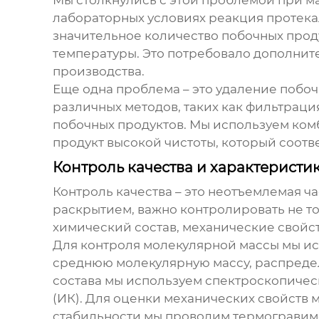
Мы столкнулись с этой проблемой при м
лабораторных условиях реакция протекал
значительное количество побочных прод
температуры. Это потребовало дополните
производства.
Еще одна проблема – это удаление побоч
различных методов, таких как фильтраци
побочных продуктов. Мы используем ком
продукт высокой чистоты, который соотв
Контроль качества и характеристи
Контроль качества – это неотъемлемая ч
раскрытием
, важно контролировать не 
химический состав, механические свойст
Для контроля молекулярной массы мы ис
среднюю молекулярную массу, распреде
состава мы используем спектроскопичес
(ИК). Для оценки механических свойств 
стабильности мы проводим термогравиме