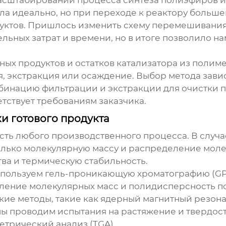
асштабировании процесса синтеза полиэфиров из
а идеально, но при переходе к реактору большег
уктов. Пришлось изменить схему перемешивания
льных затрат и времени, но в итоге позволило н
ных продуктов и остатков катализатора из полим
я, экстракция или осаждение. Выбор метода зави
бинацию фильтрации и экстракции для очистки п
етствует требованиям заказчика.
ки готового продукта
асть любого производственного процесса. В случ
только молекулярную массу и распределение моле
ва и термическую стабильность.
пользуем гель-проникающую хроматографию (GPC
ление молекулярных масс и полидисперсность п
кие методы, такие как ядерный магнитный резон
мы проводим испытания на растяжение и твердост
трический анализ (TGA).