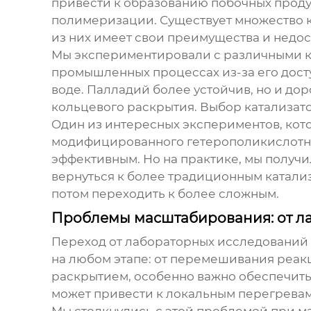
привести к образованию побочных продук
полимеризации. Существует множество к
из них имеет свои преимущества и недос
Мы экспериментировали с различными кат
промышленных процессах из-за его досту
воде. Палладий более устойчив, но и до
кольцевого раскрытия. Выбор катализат
Один из интересных экспериментов, кото
модифицированного гетерополикислотног
эффективным. Но на практике, мы получ
вернуться к более традиционным катализ
потом переходить к более сложным.
Проблемы масштабирования: от ла
Переход от лабораторных исследований 
на любом этапе: от перемешивания реак
раскрытием
, особенно важно обеспечит
может привести к локальным перегревам