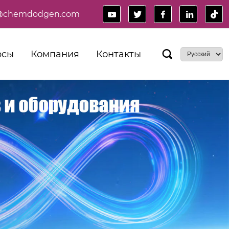
es@chemdodgen.com





рсы
Компания
Контакты
