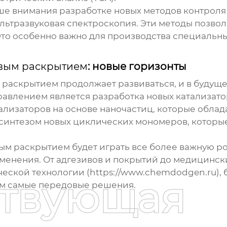
е внимания разработке новых методов контроля к
ультразвуковая спектроскопия. Эти методы позв
Это особенно важно для производства специальн
вым раскрытием
: новые горизонты
 раскрытием
продолжает развиваться, и в будущ
авлением является разработка новых катализато
ализаторов на основе наночастиц, которые облад
 синтезом новых циклических мономеров, которы
вым раскрытием
будет играть все более важную р
енения. От адгезивов и покрытий до медицински
кой технологии (https://www.chemdodgen.ru), б
ствующая
ам самые передовые решения.