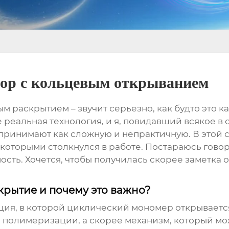
ор c кольцевым открыванием
ым раскрытием
– звучит серьезно, как будто это 
 реальная технология, и я, повидавший всякое в о
спринимают как сложную и непрактичную. В этой 
которыми столкнулся в работе. Постараюсь гово
сть. Хочется, чтобы получилась скорее заметка
крытие и почему это важно?
акция, в которой циклический мономер открывает
п полимеризации, а скорее механизм, который мо