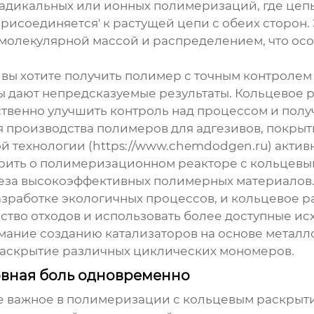
адикальных или ионных полимеризаций, где цепь р
присоединяется' к растущей цепи с обеих сторон.
 молекулярной массой и распределением, что ос
о вы хотите получить полимер с точным контролем
ы дают непредсказуемые результаты. Кольцевое 
ственно улучшить контроль над процессом и пол
я производства полимеров для адгезивов, покры
технологии (https://www.chemdodgen.ru) актив
рить о
полимеризационном реакторе с кольцевы
теза высокоэффективных полимерных материалов. 
азработке экологичных процессов, и
кольцевое р
ство отходов и использовать более доступные и
ание созданию катализаторов на основе металл
раскрытие различных циклических мономеров.
ловная боль одновременно
е важное в
полимеризации с кольцевым раскрыт