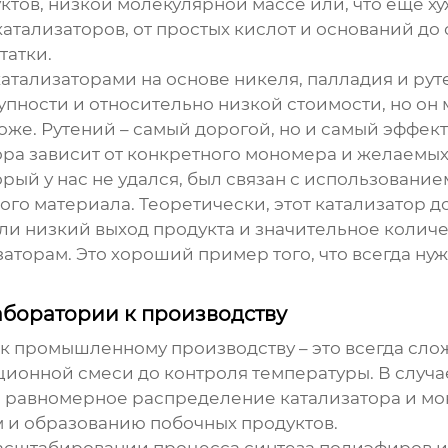
тов, низкой молекулярной массе или, что еще ху
атализаторов, от простых кислот и оснований до
татки.
ализаторами на основе никеля, палладия и руте
пности и относительно низкой стоимости, но он 
роже. Рутений – самый дорогой, но и самый эффе
ора зависит от конкретного мономера и желаемых
рый у нас не удался, был связан с использование
о материала. Теоретически, этот катализатор д
или низкий выход продукта и значительное колич
аторам. Это хороший пример того, что всегда ну
боратории к производству
к промышленному производству – это всегда слож
ционной смеси до контроля температуры. В случ
ь равномерное распределение катализатора и м
 и образованию побочных продуктов.