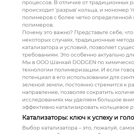
процессов. В отличие от традиционных р
происходит 'разрыв' кольца, и мономер '
полимеров с более четко определенной
полимеров.
Почему это важно? Представьте себе, чт
некоторых случаях, традиционные метод
катализатора и условий, позволяет суще
требованиям. Это особенно актуально дл
Мы в ООО Шанхай DODGEN по химической 
технологии полимеризации. И если гово
потенциал в его использовании для син
зеленой земли, постоянно стремится к р
направление, позволяя сократить количе
исследованиях мы уделяем большое вним
эффективно катализировать кольцевое 
Катализаторы: ключ к успеху и го
Выбор катализатора – это, пожалуй, само