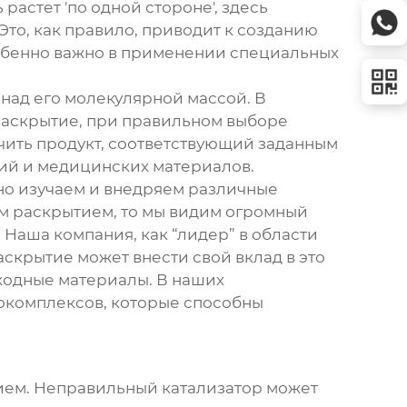
астет 'по одной стороне', здесь
 Это, как правило, приводит к созданию
обенно важно в применении специальных
 над его молекулярной массой. В
раскрытие, при правильном выборе
учить продукт, соответствующий заданным
тий и медицинских материалов.
но изучаем и внедряем различные
м раскрытием
, то мы видим огромный
Наша компания, как “лидер” в области
аскрытие
может внести свой вклад в это
сходные материалы. В наших
окомплексов, которые способны
ием
. Неправильный катализатор может