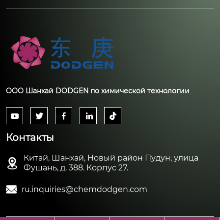
ООО Шанхай DODGEN по химической технологии





Контакты
Китай, Шанхай, Новый район Пудун, улица

Фушань, д. 388. Корпус 27.

ru.inquiries@chemdodgen.com