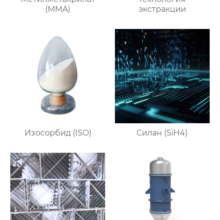
(MMA)
экстракции
Изосорбид (ISO)
Силан (SiH4)