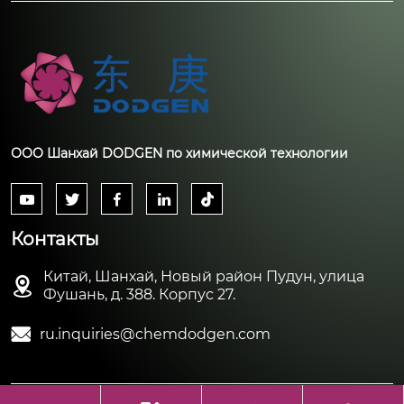
ООО Шанхай DODGEN по химической технологии





Контакты
Китай, Шанхай, Новый район Пудун, улица

Фушань, д. 388. Корпус 27.

ru.inquiries@chemdodgen.com