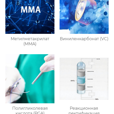
Метилметакрилат
Виниленкарбонат (VC)
(MMA)
Полигликолевая
Реакционная
кислота (PGA)
ректификация