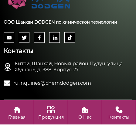
ООО Шанхай DODGEN по химической технологии





Контакты
Китай, Шанхай, Новый район Пудун, улица

Фушань, д. 388. Корпус 27.

ru.inquiries@chemdodgen.com




Авторское право©ООО Шанхай DODGEN по химической
технологии
Главная
Продукция
О Нас
Контакты