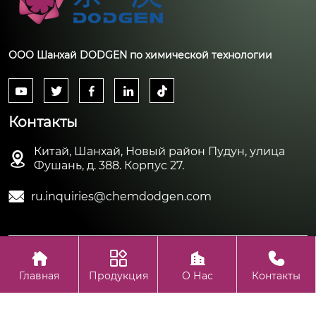
ООО Шанхай DODGEN по химической технологии





Контакты
Китай, Шанхай, Новый район Пудун, улица

Фушань, д. 388. Корпус 27.

ru.inquiries@chemdodgen.com




Авторское право©ООО Шанхай DODGEN по химической
технологии
Главная
Продукция
О Нас
Контакты