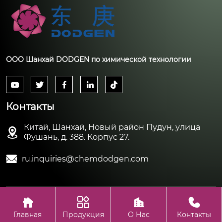
ООО Шанхай DODGEN по химической технологии





Контакты
Китай, Шанхай, Новый район Пудун, улица

Фушань, д. 388. Корпус 27.

ru.inquiries@chemdodgen.com




Авторское право©ООО Шанхай DODGEN по химической
технологии
Главная
Продукция
О Нас
Контакты