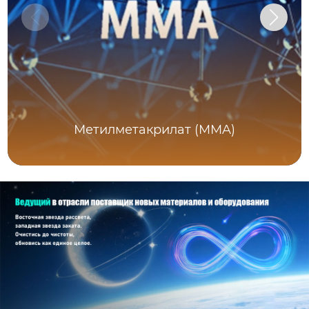
Метилметакрилат (MMA)