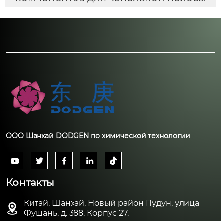
ООО Шанхай DODGEN по химической технологии





Контакты
Китай, Шанхай, Новый район Пудун, улица

Фушань, д. 388. Корпус 27.