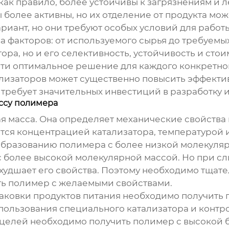
как правило, более устойчивы к загрязнениям и л
 более активны, но их отделение от продукта мо
риант, но они требуют особых условий для работы
а факторов: от используемого сырья до требуемы
тора, но и его селективность, устойчивость и ст
йти оптимальное решение для каждого конкретно
ализаторов может существенно повысить эффекти
 требует значительных инвестиций в разработку 
ссу полимера
 масса. Она определяет механические свойства 
ется концентрацией катализатора, температурой 
образованию полимера с более низкой молекуляр
с более высокой молекулярной массой. Но при 
ухудшает его свойства. Поэтому необходимо тщат
ть полимер с желаемыми свойствами.
аковки продуктов питания необходимо получить 
спользования специального катализатора и контро
 целей необходимо получить полимер с высокой 