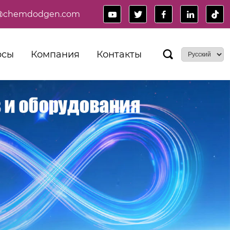
es@chemdodgen.com





рсы
Компания
Контакты
