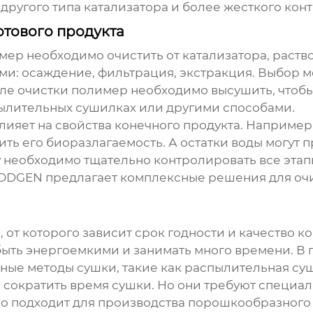
другого типа катализатора и более жесткого кон
отового продукта
р необходимо очистить от катализатора, раство
: осаждение, фильтрация, экстракция. Выбор ме
сле очистки полимер необходимо высушить, чтобы
пылительных сушилках или другими способами.
лияет на свойства конечного продукта. Например,
ть его биоразлагаемость. А остатки воды могут 
необходимо тщательно контролировать все этапы
ODGEN предлагает комплексные решения для очи
, от которого зависит срок годности и качество 
т быть энергоемкими и занимать много времени. 
ые методы сушки, такие как распылительная суш
сократить время сушки. Но они требуют специал
 подходит для производства порошкообразного 