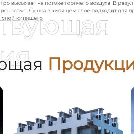
тро высыхает на потоке горячего воздуха. В резу
сностью. Сушка в кипящем слое подходит для п
ствующая
з слой кипящего
ия
ующая
Продукц