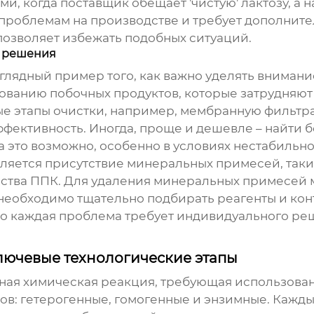
ми, когда поставщик обещает 'чистую' лактозу, а 
 проблемам на производстве и требует дополните
 позволяет избежать подобных ситуаций.
х решения
аглядный пример того, как важно уделять вниман
анию побочных продуктов, которые затрудняют о
е этапы очистки, например, мембранную фильтр
ффективность. Иногда, проще и дешевле – найти 
а это возможно, особенно в условиях нестабильно
яется присутствие минеральных примесей, таких 
йства ППК. Для удаления минеральных примесей
необходимо тщательно подбирать реагенты и кон
то каждая проблема требует индивидуального ре
лючевые технологические этапы
ая химическая реакция, требующая использован
ов: гетерогенные, гомогенные и энзимные. Кажд