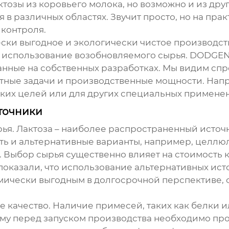
тозы из коровьего молока, но возможно и из дру
в различных областях. Звучит просто, но на пра
 контроля.
ески выгодное и экологически чистое производс
 использование возобновляемого сырья. DODGEN 
нные на собственных разработках. Мы видим спр
тные задачи и производственные мощности. Напр
ких целей или для других специальных примене
сточники
рья. Лактоза – наиболее распространенный источ
сть и альтернативные варианты, например, целл
Выбор сырья существенно влияет на стоимость к
оказали, что использование альтернативных исто
омически выгодным в долгосрочной перспективе, 
ее качество. Наличие примесей, таких как белки 
тому перед запуском производства необходимо пр