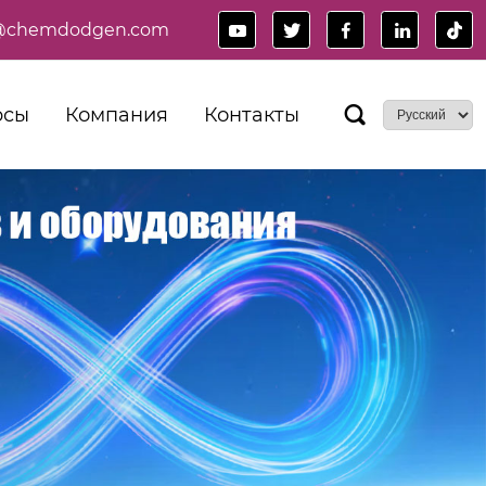
es@chemdodgen.com





рсы
Компания
Контакты
