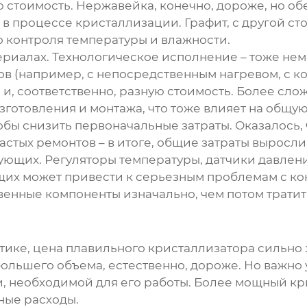
ю стоимость. Нержавейка, конечно, дороже, но 
о в процессе кристаллизации. Графит, с другой 
о контроля температуры и влажности.
териалах. Технологическое исполнение – тоже н
в (например, с непосредственным нагревом, с к
и, соответственно, разную стоимость. Более сло
отовления и монтажа, что тоже влияет на общую 
бы снизить первоначальные затраты. Оказалось, 
стых ремонтов – в итоге, общие затраты выросли
тующих. Регуляторы температуры, датчики давлени
ющих может привести к серьезным проблемам с к
венные компоненты изначально, чем потом тратить
ктике, цена
плавильного кристаллизатора
сильно 
льшего объема, естественно, дороже. Но важно у
ии, необходимой для его работы. Более мощный к
ные расходы.