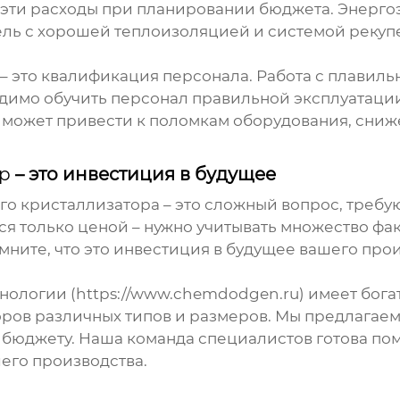
ь эти расходы при планировании бюджета. Энерг
ель с хорошей теплоизоляцией и системой рекупе
– это квалификация персонала. Работа с
плавиль
димо обучить персонал правильной эксплуатаци
может привести к поломкам оборудования, сниж
р
– это инвестиция в будущее
го кристаллизатора
– это сложный вопрос, требу
ся только ценой – нужно учитывать множество фа
ните, что это инвестиция в будущее вашего прои
логии (https://www.chemdodgen.ru) имеет бога
оров
различных типов и размеров. Мы предлагае
бюджету. Наша команда специалистов готова по
его производства.