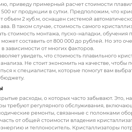
цию, приведу примерный расчет стоимости
плави
 500 кг продукции в сутки. Предположим, что кри
т объем 2 куб.м, оснащен системой автоматическо
ава. В таком случае, стоимость самого кристалли
ать стоимость монтажа, пуско-наладки, обучения
может составить от 800 000 до рублей. Но это о
 в зависимости от многих факторов.
зволяет увидеть, что стоимость
плавильного крис
нализа. Не стоит экономить на качестве, чтобы 
ться к специалистам, которые помогут вам выбр
 бюджету.
ы
крытые расходы, о которых часто забывают. Это, 
ры требуют регулярного обслуживания, включающе
риодические ремонты, связанные с поломками обо
 часть от общей стоимости владения кристаллиза
троэнергию и теплоноситель. Кристаллизаторы по