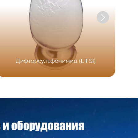
Дифторсульфонимид (LIFSI)