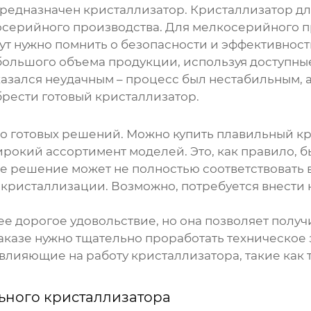
 предназначен кристаллизатор. Кристаллизатор д
осерийного производства. Для мелкосерийного п
тут нужно помнить о безопасности и эффективнос
большого объема продукции, используя доступные
зался неудачным – процесс был нестабильным, а 
брести готовый кристаллизатор.
о готовых решений. Можно купить
плавильный кр
окий ассортимент моделей. Это, как правило, б
е решение может не полностью соответствовать 
кристаллизации. Возможно, потребуется внести 
лее дорогое удовольствие, но она позволяет полу
аказе нужно тщательно проработать техническое
 влияющие на работу кристаллизатора, такие как 
ьного кристаллизатора