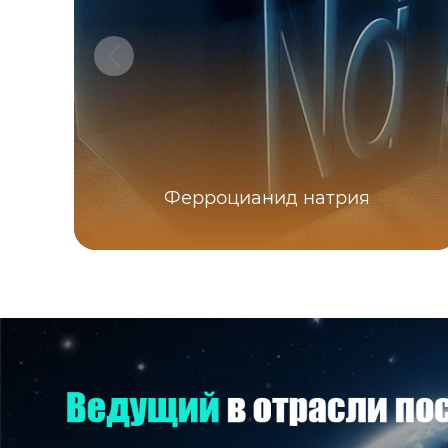
Ферроцианид натрия