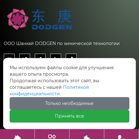
ООО Шанхай DODGEN по химической технологии





Мы используем файлы cookie для улучшения
Контакты
вашего опыта просмотра.
Продолжая использовать этот сайт, вы
Китай, Шанхай, Новый район Пудун, улица
соглашаетесь с нашей
Политикой

Фушань, д. 388. Корпус 27.
конфиденциальности.
Только необходимые

ru.inquiries@chemdodgen.com
Принять все
Авторское право©ООО Шанхай DODGEN по химической



