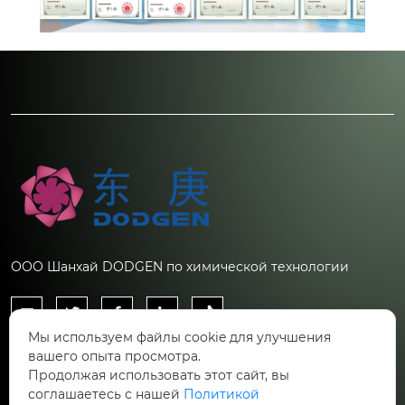
ООО Шанхай DODGEN по химической технологии





Мы используем файлы cookie для улучшения
Контакты
вашего опыта просмотра.
Продолжая использовать этот сайт, вы
Китай, Шанхай, Новый район Пудун, улица
соглашаетесь с нашей
Политикой
