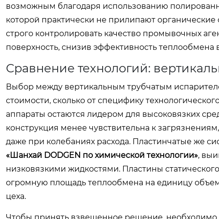
возможным благодаря использованию полированной
которой практически не прилипают органические о
строго контролировать качество промывочных аген
поверхность, снизив эффективность теплообмена 
Сравнение технологий: вертикаль
Выбор между вертикальным трубчатым испарителем
стоимости, сколько от специфику технологическог
аппараты остаются лидером для высоковязких сред
конструкция менее чувствительна к загрязнениям,
даже при колебаниях расхода. Пластинчатые же си
«Шанхай DODGEN по химической технологии»
, вы
низковязкими жидкостями. Пластины статического
огромную площадь теплообмена на единицу объем
цеха.
Чтобы принять взвешенное решение, необходимо с