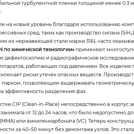
абильной турбулентной пленки толщиной менее 0.3 м
.
ли на новый уровень благодаря использованию ком
ссивных сред, таких как производство силана (SiH₄)
ния из нержавеющей стали марки 316L часто оказыв
по химической технологии»
применяют многоступ
вую дефектоскопию и радиографическое исследовани
аппаратов, работающих под давлением. Все изделия 
сключает риски утечек опасных веществ. Производс
 парком, позволяющим выдерживать геометрическу
на эффективность разделения фаз.
ки CIP (Clean-in-Place) непосредственно в корпус а
анимала от 12 до 24 часов, что было недопустимо дл
MMA) или виниленкарбоната (VC). Теперь конструкц
сти за 40–50 минут без демонтажа узлов. Это стал