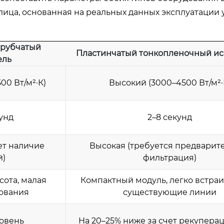
ица, основанная на реальных данных эксплуатации 
трубчатый
Пластинчатый тонкопленочный ис
ель
00 Вт/м²·К)
Высокий (3000–4500 Вт/м²·
кунд
2–8 секунд
ет наличие
Высокая (требуется предварит
й)
фильтрация)
сота, малая
Компактный модуль, легко встраи
ования
существующие линии
овень
На 20–25% ниже за счет рекупера