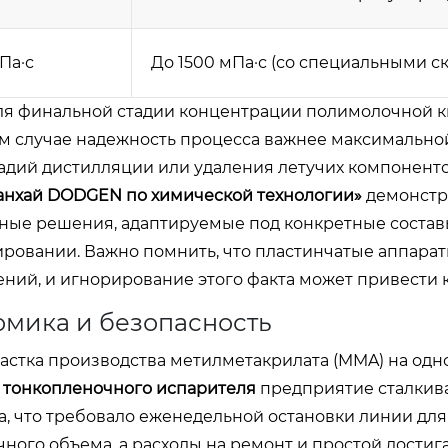
Па·с
До 1500 мПа·с (со специальными с
ля финальной стадии концентрации полимолочной 
 этом случае надежность процесса важнее максимально
тадий дистилляции или удаления летучих компоненто
нхай DODGEN по химической технологии»
демонстр
ные решения, адаптируемые под конкретные составы
ровании. Важно помнить, что пластинчатые аппара
ий, и игнорирование этого факта может привести к
омика и безопасность
стка производства метилметакрилата (MMA) на одн
о
тонкопленочного испарителя
предприятие сталкива
а, что требовало еженедельной остановки линии для
чного объема, а расходы на ремонт и простой достиг