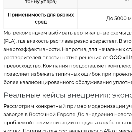
тонну упара)
Применимость для вязких
До 5000 м
сред
Мы рекомендуем выбирать вертикальные схемы д
(PLA), где вязкость расплава резко возрастает. В
энергоэффективности. Напротив, для начальных с
растворителей пластинчатые решения от
ООО «Ша
превосходство. Компания предоставляет комплекс
позволяет избежать типичных ошибок при проекти
более квалифицированного обслуживания уплотнен
Реальные кейсы внедрения: экон
Рассмотрим конкретный пример модернизации уча
заводов в Восточной Европе. До внедрения новог
проблемой полимеризации продукта в кубе остатк
чистки. Потери сырья составляли около 4% от меся