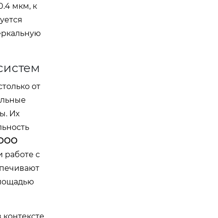
.4 мкм, к
уется
зеркальную
систем
только от
альные
ы. Их
льность
ООО
 работе с
спечивают
площадью
 контексте