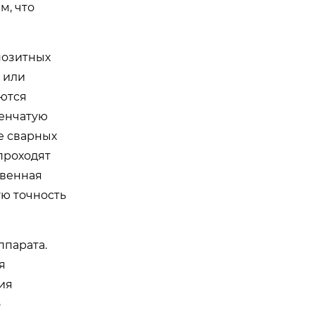
м, что
позитных
 или
аются
енчатую
е сварных
проходят
твенная
ю точность
ппарата.
я
ия
о