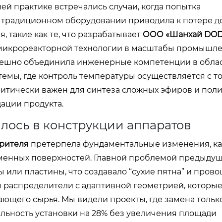
 практике встречались случаи, когда попытка
традиционном оборудовании приводила к потере до
 такие как те, что разрабатывает
ООО «Шанхай DOD
 микрореакторной технологии в масштабы промышл
спешно объединила инженерные компетенции в обла
темы, где контроль температуры осуществляется с т
критически важен для синтеза сложных эфиров и поли
ации продукта.
лось в конструкции аппаратов
рителя
претерпела фундаментальные изменения, к
менных поверхностей. Главной проблемой предыду
или пластины, что создавало “сухие пятна” и пров
я распределители с адаптивной геометрией, которы
ющего сырья. Мы видели проекты, где замена только
льность установки на 28% без увеличения площади