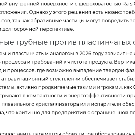
 внутренней поверхности с шероховатостью Ra ≤ 0
тложения. Однако у этого решения есть нюанс: треб
тов, так как абразивные частицы могут повредить 
в долгосрочной перспективе.
ные трубные против пластинчатых 
 и пластинчатым аналогом в 2026 году зависит не с
о процесса и требований к чистоте продукта. Вертик
 и процессов, где возможно выпадение твердой фаз
 а гравитационный стек пленки обеспечивает стаби
стемы, активно продвигаемые такими игроками, как
игрывают в компактности и энергоэффективности при
 плавильного кристаллизатора или испарителя обе
а, что критично для предприятий с ограниченной 
опоставить параметры обоих типов оборудования в