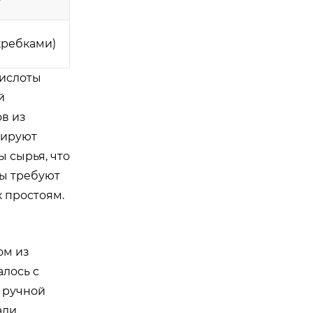
кребками)
кислоты
й
в из
ируют
 сырья, что
ты требуют
 простоям.
ом из
лось с
 ручной
али