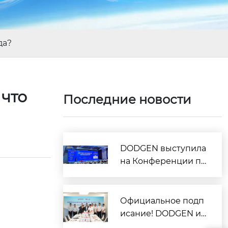
да?
что
Последние новости
DODGEN выступила
на Конференции по
олефинам и полиол
ефинам и представ
ила ключевые техн
Официальное подп
ологии интенсифик
исание! DODGEN и
ации процессов
Yuneng New Materia