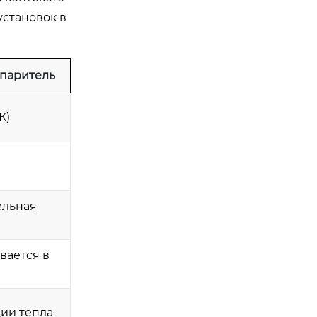
установок в
паритель
К)
ельная
вается в
ции тепла