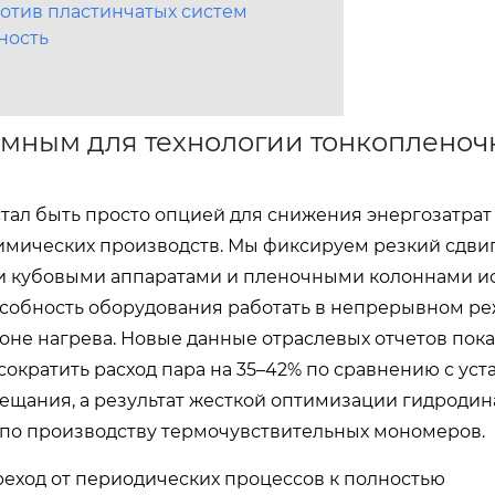
отив пластинчатых систем
ность
омным для технологии тонкопленоч
тал быть просто опцией для снижения энергозатрат
имических производств. Мы фиксируем резкий сдвиг
 кубовыми аппаратами и пленочными колоннами ис
особность оборудования работать в непрерывном ре
е нагрева. Новые данные отраслевых отчетов пока
кратить расход пара на 35–42% по сравнению с уст
бещания, а результат жесткой оптимизации гидроди
 по производству термочувствительных мономеров.
еход от периодических процессов к полностью