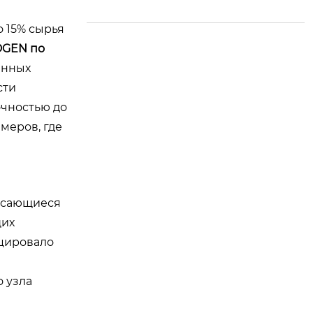
ительстве крупней
шей в Китае базы в
 15% сырья
одорастворимых по
GEN по
лимерных материа
енных
лов
сти
очностью до
меров, где
асающиеся
щих
оцировало
е
 узла