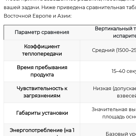
вашей задачи. Ниже приведена сравнительная табл
Восточной Европе и Азии:
Вертикальный 
Параметр сравнения
испарит
Коэффициент
Средний (1500–25
теплопередачи
Время пребывания
15–40 се
продукта
Чувствительность к
Низкая (допуска
загрязнениям
взвесе
Значительная вы
Габариты установки
площадь осн
Энергопотребление (на 1
Базовый ур