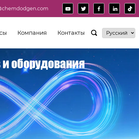
es@chemdodgen.com





сы
Компания
Контакты
