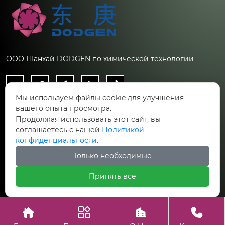
ООО Шанхай DODGEN по химической технологии





Мы используем файлы cookie для улучшения
Контакты
вашего опыта просмотра.
Продолжая использовать этот сайт, вы
Китай, Шанхай, Новый район Пудун, улица
соглашаетесь с нашей
Политикой

Фушань, д. 388. Корпус 27.
конфиденциальности.
Только необходимые

ru.inquiries@chemdodgen.com
Принять все
Авторское право©ООО Шанхай DODGEN по химической




технологии