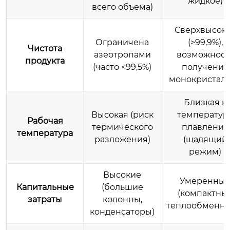
жидкое)
всего объема)
Сверхвысок
Ограничена
(>99,9%),
Чистота
азеотропами
возможност
продукта
(часто <99,5%)
получения
монокристал
Близкая к
Высокая (риск
температур
Рабочая
термического
плавления
температура
разложения)
(щадящий
режим)
Высокие
Умеренны
Капитальные
(большие
(компактны
затраты
колонны,
теплообменни
конденсаторы)