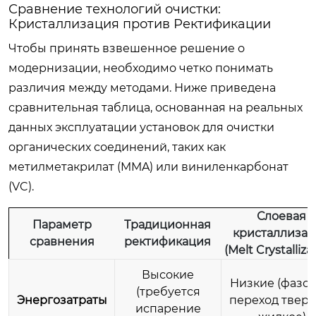
Сравнение технологий очистки:
Кристаллизация против Ректификации
Чтобы принять взвешенное решение о
модернизации, необходимо четко понимать
различия между методами. Ниже приведена
сравнительная таблица, основанная на реальных
данных эксплуатации установок для очистки
органических соединений, таких как
метилметакрилат (MMA) или виниленкарбонат
(VC).
Слоевая
Параметр
Традиционная
кристаллиза
сравнения
ректификация
(Melt Crystalliza
Высокие
Низкие (фазо
(требуется
Энергозатраты
переход тверд
испарение