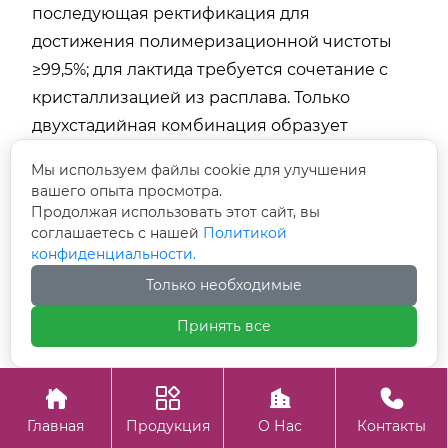
последующая ректификация для
достижения полимеризационной чистоты
≥99,5%; для лактида требуется сочетание с
кристаллизацией из расплава. Только
двухстадийная комбинация образует
полноценный маршрут очистки.
Мы используем файлы cookie для улучшения
вашего опыта просмотра.
Q: Почему для очистки лактида приоритетно
Продолжая использовать этот сайт, вы
выбирают кристаллизацию из расплава, а не
соглашаетесь с нашей
Политикой
ректификацию?
конфиденциальности.
Только необходимые
Лактид — хиральная молекула, а свойства
PLA в значительной степени зависят от
Принять все
оптической чистоты L-лактида.
Ректификация основана на различии




температур кипения и не может разделять L-
Главная
Продукция
О Нас
Контакты
и D-изомеры. Кристаллизация из расплава