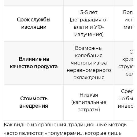
3-5 лет
Более
Срок службы
(деградация от
испо
изоляции
влаги и УФ-
мате
излучения)
Возможны
Ст
колебания
Влияние на
крис
чистоты из-за
качество продукта
структ
неравномерного
сел
охлаждения
Средн
Низкая
Стоимость
но быс
(капитальные
внедрения
инвести
затраты)
Как видно из сравнения, традиционные методы
часто являются «полумерами», которые лишь