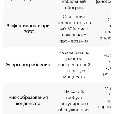
кабельный
(многос
обогрев
Снижение
Ст
теплопотерь на
Эффективность при
под
40-50%, риск
-30°C
тем
локального
отклон
промерзания
Высокое из-за
На 2
работы
б
Энергопотребление
обогревателей
ада
на полную
регу
мощность
Мин
Высокий,
б
Риск образования
требует
гер
конденсата
регулярного
пароиз
обслуживания