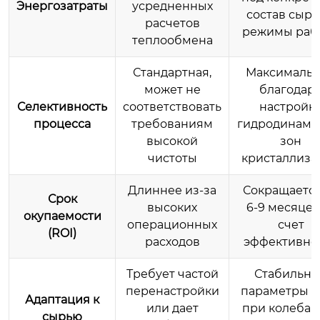
Энергозатраты
усредненных
состав сырь
расчетов
режимы раб
теплообмена
Стандартная,
Максимальн
может не
благодар
Селективность
соответствовать
настройк
процесса
требованиям
гидродинами
высокой
зон
чистоты
кристаллиза
Длиннее из-за
Сокращается
Срок
высоких
6-9 месяцев
окупаемости
операционных
счет
(ROI)
расходов
эффективно
Требует частой
Стабильн
перенастройки
параметры д
Адаптация к
или дает
при колебан
сырью