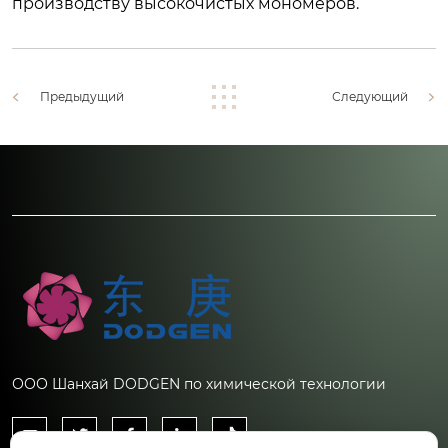
производству высокочистых мономеров.
Предыдущий
Следующий
ООО Шанхай DODGEN по химической технологии




