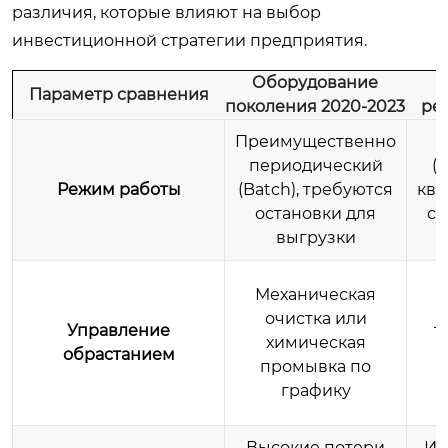
различия, которые влияют на выбор
инвестиционной стратегии предприятия.
Оборудование
П
Параметр сравнения
поколения 2020-2023
ре
Преимущественно
периодический
(
Режим работы
(Batch), требуются
кв
остановки для
с 
выгрузки
Механическая
очистка или
Управление
т
химическая
обрастанием
промывка по
у
графику
Высокие потери
Ин