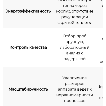
тепла через
те
Энергоэффективность
корпус, отсутствие
рекуперации
т
скрытой теплоты
Отбор проб
с
вручную,
а
Контроль качества
лабораторный
к
анализ с
задержкой
ре
Увеличение
размеров
(ну
Масштабируемость
аппарата ведет к
неравномерности
вм
процессов