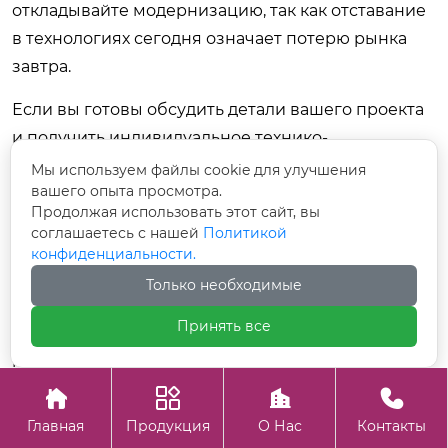
откладывайте модернизацию, так как отставание
в технологиях сегодня означает потерю рынка
завтра.
Если вы готовы обсудить детали вашего проекта
и получить индивидуальное технико-
коммерческое предложение, основанное на
Мы используем файлы cookie для улучшения
вашего опыта просмотра.
передовых патентованных решениях,
свяжитесь
Продолжая использовать этот сайт, вы
с нами сегодня
для консультации с ведущими
соглашаетесь с нашей
Политикой
инженерами. Мы поможем подобрать
конфиденциальности.
оптимальную конфигурацию
кристаллизатор
Только необходимые
расплава
, которая обеспечит максимальную
Принять все
эффективность и надежность вашему
производству.




Главная
Продукция
О Нас
Контакты