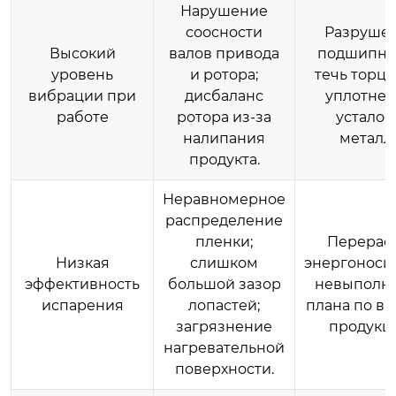
Нарушение
соосности
Разруше
Высокий
валов привода
подшипни
уровень
и ротора;
течь торце
вибрации при
дисбаланс
уплотнен
работе
ротора из-за
усталос
налипания
металла
продукта.
Неравномерное
распределение
пленки;
Перерас
Низкая
слишком
энергоноси
эффективность
большой зазор
невыполн
испарения
лопастей;
плана по вы
загрязнение
продукц
нагревательной
поверхности.