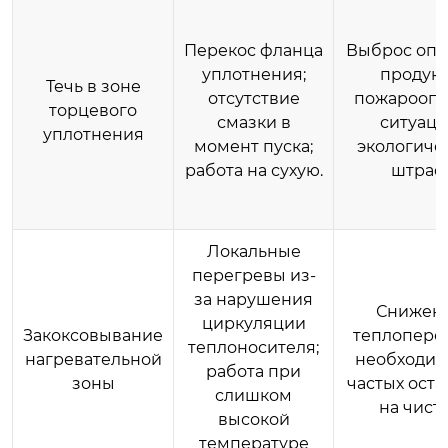
Перекос фланца
Выброс опа
уплотнения;
продукт
Течь в зоне
отсутствие
пожароопа
торцевого
смазки в
ситуаци
уплотнения
момент пуска;
экологиче
работа на сухую.
штраф
Локальные
перегревы из-
за нарушения
Снижен
циркуляции
Закоксовывание
теплопере
теплоносителя;
нагревательной
необходим
работа при
зоны
частых оста
слишком
на чистк
высокой
температуре