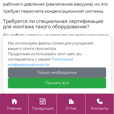
рабочего давления (увеличение вакуума), но это
требует пересчета конденсационной системы.
Требуется ли специальная сертификация
для монтажа такого оборудования?
Да, работы должны выполняться организациями,
имеющими допуск СРО на монтаж
Мы используем файлы cookie для улучшения
вашего опыта просмотра.
технологического оборудования и сварку
Продолжая использовать этот сайт, вы
сосудов под давлением. Сварщики должны иметь
соглашаетесь с нашей
Политикой
аттестацию НАКС (для РФ) или эквивалентные
конфиденциальности.
международные сертификаты (ASME IX, ISO 9606).
Только необходимые
Оборудование ООО «Шанхай DODGEN»
Принять все
сертифицировано по стандартам EAC и CE, что
требует соблюдения соответствующих процедур
ввода в эксплуатацию.




Главная
Продукция
О Нас
Контакты
Заключение