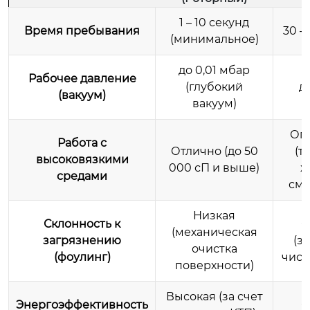
1 – 10 секунд
Время пребывания
30 –
(минимальное)
до 0,01 мбар
Рабочее давление
(глубокий
д
(вакуум)
вакуум)
Ог
Работа с
Отлично (до 50
(т
высоковязкими
000 сП и выше)
х
средами
сма
Низкая
Склонность к
С
(механическая
загрязнению
(з
очистка
(фоулинг)
чист
поверхности)
Высокая (за счет
Энергоэффективность
С