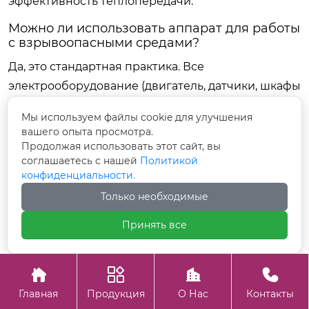
эффективность теплопередачи.
Можно ли использовать аппарат для работы
с взрывоопасными средами?
Да, это стандартная практика. Все
электрооборудование (двигатель, датчики, шкафы
управления) подбирается в соответствии с
Мы используем файлы cookie для улучшения
требуемой зоной взрывозащиты (например, Ex d
вашего опыта просмотра.
IIB T4 или выше). Конструкция самого аппарата
Продолжая использовать этот сайт, вы
соглашаетесь с нашей
Политикой
выполняется в искробезопасном исполнении:
конфиденциальности.
используются цветные металлы в парах трения
Только необходимые
или специальные покрытия, исключающие
искрообразование при случайном контакте.
Принять все
Также предусмотрена система азотной продувки
для исключения образования взрывоопасных




концентраций паров в свободном объеме
Главная
Продукция
О Нас
Контакты
аппарата.