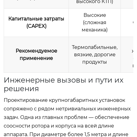
высокого КТП)
Высокие
Капитальные затраты
(сложная
С
(CAPEX)
механика)
Термолабильные,
Рекомендуемое
ж
вязкие, дорогие
применение
с
продукты
в
Инженерные вызовы и пути их
решения
Проектирование крупногабаритных установок
сопряжено с рядом нетривиальных инженерных
задач. Одна из главных проблем — обеспечение
соосности ротора и корпуса на всей длине
аппарата. При диаметре более 1,5 метра и длине