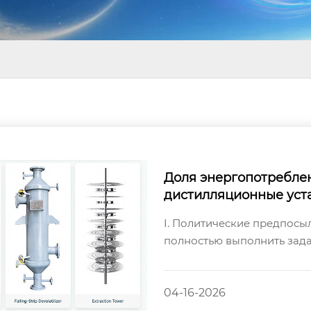
Доля энергопотреблен
дистилляционные уст
ения DODGEN способс
I. Политические предпосы
дования
полностью выполнить зад
оборудования, способствов
04-16-2026