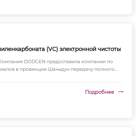
ниленкарбоната (VC) электронной чистоты
а Компания DODGEN предоставила компании по
риалов в провинции Шаньдун передачу полного
 услуги по поставке ключевого оборудова...
Подробнее
