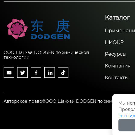
Каталог
Применени
НИОКР
ООО Шанхай DODGEN по химической
Ресурсы
технологии
Компания





Контакты
Авторское право©ООО Шанхай DODGEN по химической т
Мы исп
Продол
конфид