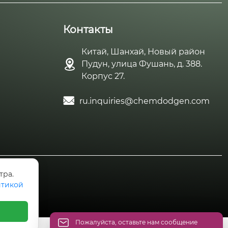
Контакты
Китай, Шанхай, Новый район

Пудун, улица Фушань, д. 388.
Корпус 27.

ru.inquiries@chemdodgen.com
тра.
тикой
Пожалуйста, оставьте нам сообщение