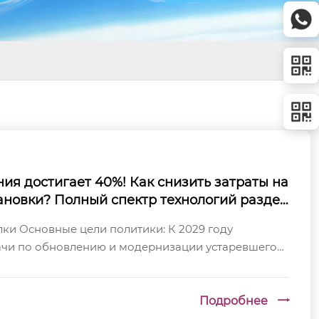
ия достигает 40%! Как снизить затраты на
ановки? Полный спектр технологий раздел
твует обновлению и модернизации обору
лки Основные цели политики: К 2029 году
ачи по обновлению и модернизации устаревшего
ать переходу отрасли к более безопасным,...
Подробнее
