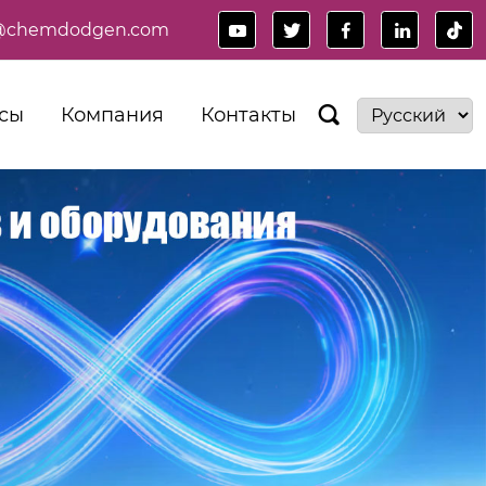
es@chemdodgen.com





сы
Компания
Контакты
