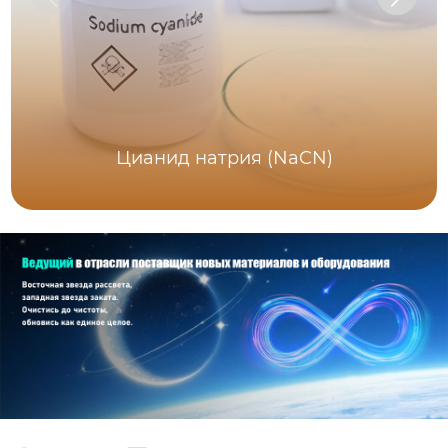
Цианид натрия (NaCN)